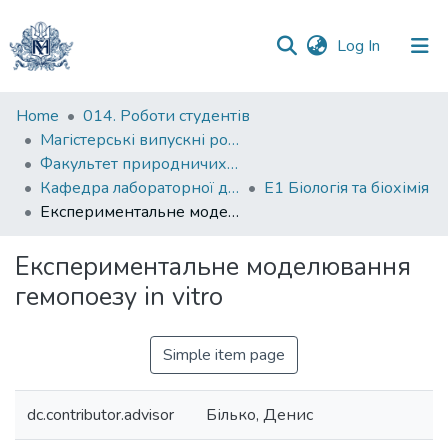
(current)
Log In
Communities
Home
014. Роботи студентів
&
Магістерські випускні роботи
Collections
Факультет природничих наук
Кафедра лабораторної діагностики біологічних систем
Е1 Біологія та біохімія
All of DSpace
Експериментальне моделювання гемопоезу in vitro
Statistics
Експериментальне моделювання
гемопоезу in vitro
Simple item page
dc.contributor.advisor
Білько, Денис