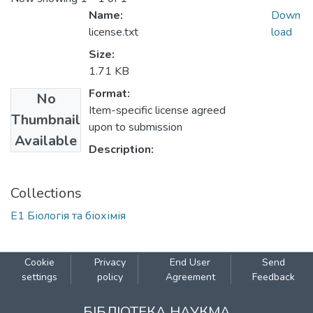
Name:
Down
license.txt
load
Size:
1.71 KB
Format:
No
Item-specific license agreed
Thumbnail
upon to submission
Available
Description:
Collections
Е1 Біологія та біохімія
Cookie
Privacy
End User
Send
settings
policy
Agreement
Feedback
БІБЛІОТЕКА НАУКМА