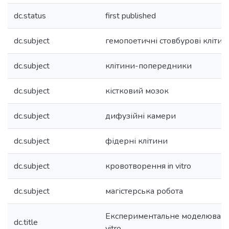
dc.status
first published
dc.subject
гемопоетичні стовбурові клітин
dc.subject
клітини-попередники
dc.subject
кістковий мозок
dc.subject
дифузійні камери
dc.subject
фідерні клітини
dc.subject
кровотворення in vitro
dc.subject
магістерська робота
Експериментальне моделювання
dc.title
vitro