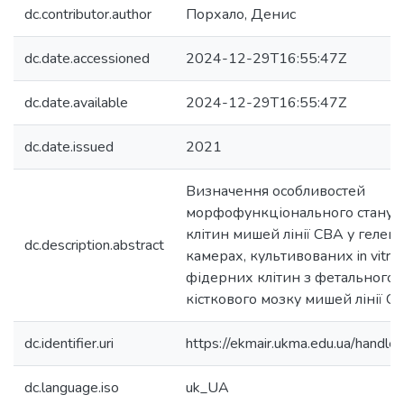
dc.contributor.author
Порхало, Денис
dc.date.accessioned
2024-12-29T16:55:47Z
dc.date.available
2024-12-29T16:55:47Z
dc.date.issued
2021
Визначення особливостей
морфофункціонального стану 
клітин мишей лінії CBA у геле
dc.description.abstract
камерах, культивованих in vitr
фідерних клітин з фетального і
кісткового мозку мишей лінії С
dc.identifier.uri
https://ekmair.ukma.edu.ua/han
dc.language.iso
uk_UA