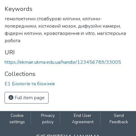
Keywords
гемопоетичні стовбурові клітини
,
клітини-
попередники
,
кістковий мозок
,
дифузійні камери
,
фідерні клітини
,
кровотворення in vitro
,
магістерська
робота
URI
https://ekmair.ukma.edu.ua/handle/123456789/33005
Collections
Е1 Біологія та біохімія
Full item page
Cookie
Privacy
End User
Send
settings
policy
Agreement
Feedback