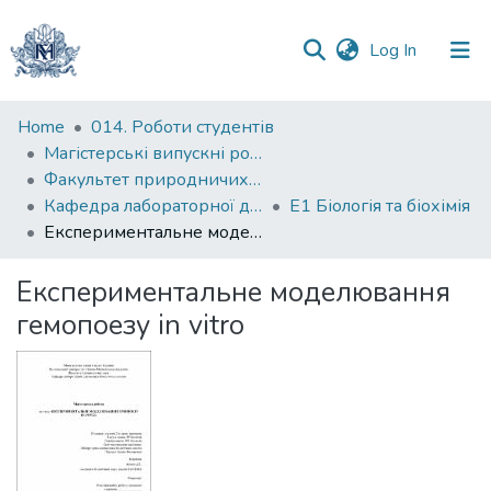
(current)
Log In
Communities
Home
014. Роботи студентів
&
Магістерські випускні роботи
Collections
Факультет природничих наук
Кафедра лабораторної діагностики біологічних систем
Е1 Біологія та біохімія
All of DSpace
Експериментальне моделювання гемопоезу in vitro
Statistics
Експериментальне моделювання
гемопоезу in vitro