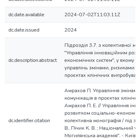
dc.date.available
2024-07-02T11:03:11Z
dc.date.issued
2024
Підрозділ 3.7. з колективної мо
"Управління інноваційним розв
dc.description.abstract
економічних систем", у якому в
управлінь змінами, ризиками т
проєктах клінічних випробуван
Амрахов П. Управління змінами
комунікація в проєктах клінічн
Амрахов П. Е. // Управління ін
розвитком соціально-економічн
dc.identifier.citation
колективна монографія / під заг.
В., Пічик К. В. ; Національний у
Могилянська академія". - Київ 