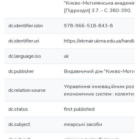
"Києво-Могилянська академія", 
[Підрозділ] 3.7. - C. 380-390.
dc.identifier.isbn
978-966-518-843-8
dc.identifier.uri
https://ekmair.ukma.edu.ua/han
dc.language.iso
uk
dc.publisher
Видавничий дім "Києво-Могиля
Управління інноваційним розви
dc.relation.source
економічних систем : колектив
dc.status
first published
dc.subject
лікарські засоби