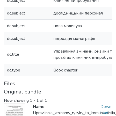
dc.subject
клінічне випробування
dc.subject
дослідницький персонал
dc.subject
нова молекула
dc.subject
підрозділ монографії
Управління змінами, ризики та 
dc.title
проєктах клінічних випробуван
dc.type
Book chapter
Files
Original bundle
Now showing
1 - 1 of 1
Name:
Down
Upravlinnia_zminamy_ryzyky_ta_komunikatsiia
load