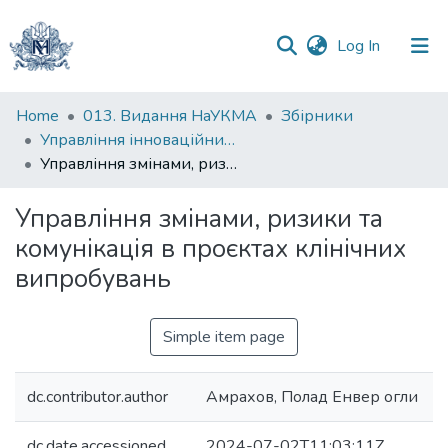
(current)
Log In
Communities
Home
013. Видання НаУКМА
Збірники
&
Управління інноваційним розвитком соціально-економічних систем : колективна монографія
Collections
Управління змінами, ризики та комунікація в проєктах клінічних випробувань
All of DSpace
Управління змінами, ризики та
комунікація в проєктах клінічних
Statistics
випробувань
Simple item page
dc.contributor.author
Амрахов, Полад Енвер огли
dc.date.accessioned
2024-07-02T11:03:11Z