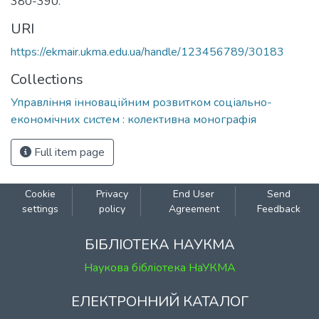
380-390.
URI
https://ekmair.ukma.edu.ua/handle/123456789/30183
Collections
Управління інноваційним розвитком соціально-
економічних систем : колективна монографія
Full item page
Cookie
Privacy
End User
Send
settings
policy
Agreement
Feedback
БІБЛІОТЕКА НАУКМА
Наукова бібліотека НаУКМА
ЕЛЕКТРОННИЙ КАТАЛОГ