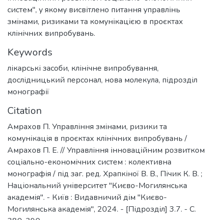
систем", у якому висвітлено питання управлінь
змінами, ризиками та комунікацією в проєктах
клінічних випробувань.
Keywords
лікарські засоби
,
клінічне випробування
,
дослідницький персонал
,
нова молекула
,
підрозділ
монографії
Citation
Амрахов П. Управління змінами, ризики та
комунікація в проєктах клінічних випробувань /
Амрахов П. Е. // Управління інноваційним розвитком
соціально-економічних систем : колективна
монографія / під заг. ред. Храпкіної В. В., Пічик К. В. ;
Національний університет "Києво-Могилянська
академія". - Київ : Видавничий дім "Києво-
Могилянська академія", 2024. - [Підрозділ] 3.7. - C.