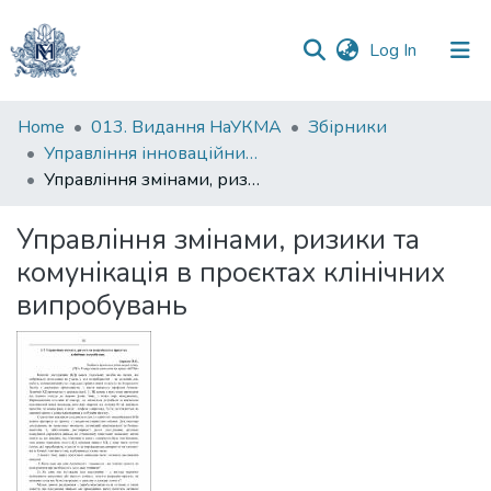
(current)
Log In
Communities
Home
013. Видання НаУКМА
Збірники
&
Управління інноваційним розвитком соціально-економічних систем : колективна монографія
Collections
Управління змінами, ризики та комунікація в проєктах клінічних випробувань
All of DSpace
Управління змінами, ризики та
комунікація в проєктах клінічних
Statistics
випробувань