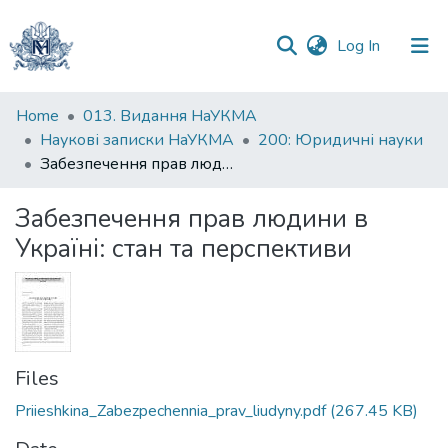
(current)
Log In
Communities
Home
013. Видання НаУКМА
&
Наукові записки НаУКМА
200: Юридичні науки
Collections
Забезпечення прав людини в Україні: стан та перспективи
All of DSpace
Забезпечення прав людини в
Україні: стан та перспективи
Statistics
Files
Priieshkina_Zabezpechennia_prav_liudyny.pdf
(267.45 KB)