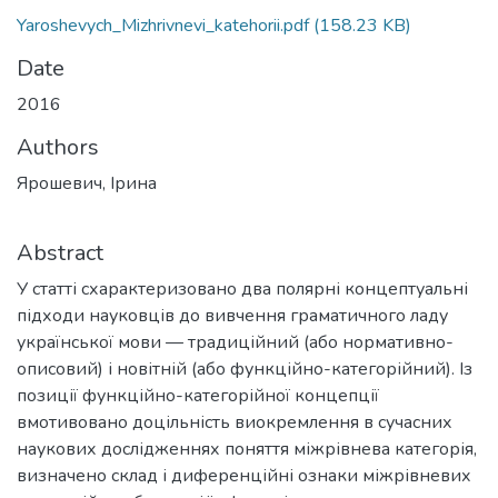
Yaroshevych_Mizhrivnevi_katehorii.pdf
(158.23 KB)
Date
2016
Authors
Ярошевич, Ірина
Abstract
У статті схарактеризовано два полярні концептуальні
підходи науковців до вивчення граматичного ладу
української мови — традиційний (або нормативно-
описовий) і новітній (або функційно-категорійний). Із
позиції функційно-категорійної концепції
вмотивовано доцільність виокремлення в сучасних
наукових дослідженнях поняття міжрівнева категорія,
визначено склад і диференційні ознаки міжрівневих