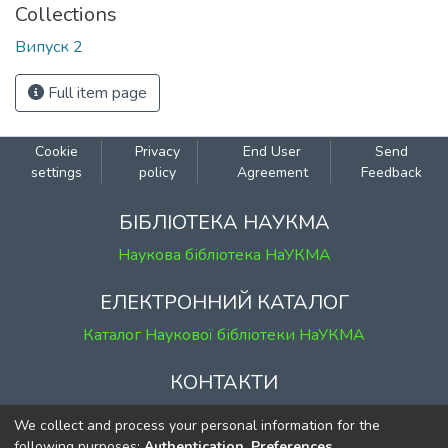
Collections
Випуск 2
Full item page
Cookie
Privacy
End User
Send
settings
policy
Agreement
Feedback
БІБЛІОТЕКА НАУКМА
Наукова бібліотека НаУКМА
ЕЛЕКТРОННИЙ КАТАЛОГ
Каталог Наукової бібліотеки НаУКМА
КОНТАКТИ
м. Київ, вул. Григорія Сковороди, 2
We collect and process your personal information for the
к. 1, к. 120
following purposes:
Authentication, Preferences,