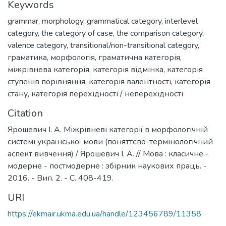
Keywords
grammar
,
morphology
,
grammatical category
,
interlevel
category
,
the category of case
,
the comparison category
,
valence category
,
transitional/non-transitional category
,
граматика
,
морфологія
,
граматична категорія
,
міжрівнева категорія
,
категорія відмінка
,
категорія
ступенів порівняння
,
категорія валентності
,
категорія
стану
,
категорія перехідності / неперехідності
Citation
Ярошевич І. А. Міжрівневі категорії в морфологічній
системі української мови (поняттєво-термінологічний
аспект вивчення) / Ярошевич І. А. // Мова : класичне -
модерне - постмодерне : збірник наукових праць. -
2016. - Вип. 2. - С. 408-419.
URI
https://ekmair.ukma.edu.ua/handle/123456789/11358