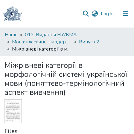
(current)
Log In
Communities
Home
013. Видання НаУКМА
&
Мова: класичне - модерне - постмодерне
Випуск 2
Collections
Міжрівневі категорії в морфологічній системі української мови (поняттєво-термінологічний аспект вивчення)
All of DSpace
Міжрівневі категорії в
морфологічній системі української
Statistics
мови (поняттєво-термінологічний
аспект вивчення)
Files