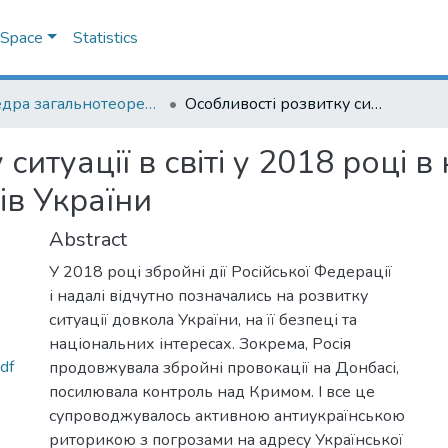
DSpace
Statistics
Кафедра загальнотеоретичного правознавства та публічного права
Особливості розвитку ситуації в світі у 2018 році в контексті національних інтересів України
итуації в світі у 2018 році в 
ів України
Abstract
У 2018 році збройні дії Російської Федерації
і надалі відчутно позначались на розвитку
ситуації довкола України, на її безпеці та
національних інтересах. Зокрема, Росія
df
продовжувала збройні провокації на Донбасі,
посилювала контроль над Кримом. І все це
супроводжувалось активною антиукраїнською
риторикою з погрозами на адресу Української