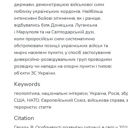
держави, демонстрацією військової сили
поблизу українських кордонів. Найбільш
інтенсивні бойові зіткнення, як і раніше,
відбувались біля Донецька, Луганська
і Маріуполя та на Світлодарській дузі,
коли проросійські сили систематично
обстрілювали позиції українських військ та
мирні населені пункти, у спосіб застосування
диверсійно-розвідувальних груп проводили
розвідку чи напади на опорні пункти і тилові
об’єкти ЗС України.
Keywords
геополітика
,
національні інтереси
,
Україна
,
Росія
,
зб
США
,
НАТО
,
Європейський Союз
,
військова справа
,
терористи
,
стаття
Citation
Гвоздь В. Особливості розвитку ситуації в світі у 201