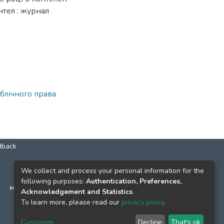
нтел : журнал
блічного права
dback
КОНТАКТИ
We collect and process your personal information for the
following purposes:
Authentication, Preferences,
м. Київ, вул. Григорія Сковороди, 2
Acknowledgement and Statistics
.
к. 1, к. 120
To learn more, please read our
privacy policy
.
тел.
(044) 463-69-31
Customize
Decline
That's ok