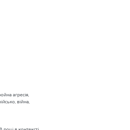
ройна агресія
,
військо
,
війна
,
8 році в контексті