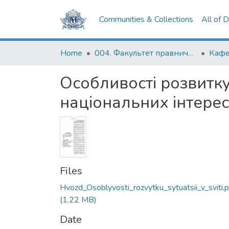
Communities & Collections
All of 
Home
004. Факультет правничих наук
Особливості розвитку с
національних інтерес
Files
Hvozd_Osoblyvosti_rozvytku_sytuatsii_v_sviti.p
(1.22 MB)
Date