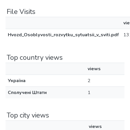
File Visits
vi
Hvozd_Osoblyvosti_rozvytku_sytuatsii_v_sviti.pdf
13
Top country views
views
Україна
2
Сполучені Штати
1
Top city views
views