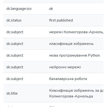
dc.language.iso
uk
dc.status
first published
dc.subject
мережі Колмогорова-Арнольд
dc.subject
класифiкацiя зображень
dc.subject
мова програмування Python
dc.subject
нейронні мережі
dc.subject
бакалаврська робота
Класифiкацiя зображень за до
dc.title
Колмогорова-Арнольда