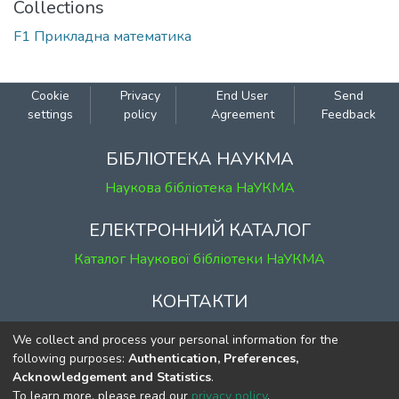
Collections
F1 Прикладна математика
Cookie
Privacy
End User
Send
settings
policy
Agreement
Feedback
БІБЛІОТЕКА НАУКМА
Наукова бібліотека НаУКМА
ЕЛЕКТРОННИЙ КАТАЛОГ
Каталог Наукової бібліотеки НаУКМА
КОНТАКТИ
м. Київ, вул. Григорія Сковороди, 2
We collect and process your personal information for the
к. 1, к. 120
following purposes:
Authentication, Preferences,
Acknowledgement and Statistics
.
тел.
(044) 463-69-31
To learn more, please read our
privacy policy
.