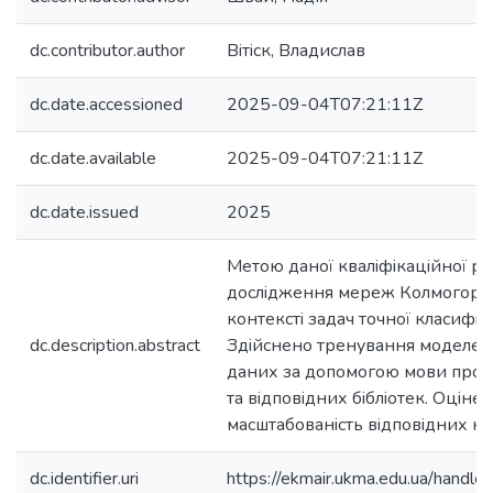
dc.contributor.author
Вiтiск, Владислав
dc.date.accessioned
2025-09-04T07:21:11Z
dc.date.available
2025-09-04T07:21:11Z
dc.date.issued
2025
Метою даної квалiфiкацiйної ро
дослiдження мереж Колмогоро
контекстi задач точної класифiк
dc.description.abstract
Здiйснено тренування моделей
даних за допомогою мови прог
та вiдповiдних бiблiотек. Оцiне
масштабованiсть вiдповiдних 
dc.identifier.uri
https://ekmair.ukma.edu.ua/han