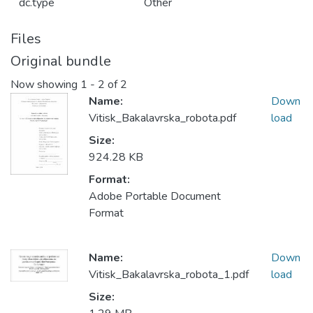
dc.type
Other
Files
Original bundle
Now showing
1 - 2 of 2
Name:
Down
Vitisk_Bakalavrska_robota.pdf
load
Size:
924.28 KB
Format:
Adobe Portable Document
Format
Name:
Down
Vitisk_Bakalavrska_robota_1.pdf
load
Size: