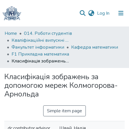
(current)
Log In
Communities
Home
014. Роботи студентів
&
Кваліфікаційні випускні роботи здобувачів вищої освіти бакалаврських програм
Collections
Факультет інформатики
Кафедра математики
F1 Прикладна математика
All of DSpace
Класифiкацiя зображень за допомогою мереж Колмогорова-Арнольда
Statistics
Класифiкацiя зображень за
допомогою мереж Колмогорова-
Арнольда
Simple item page
dc.contributor.advisor
Швай, Надія