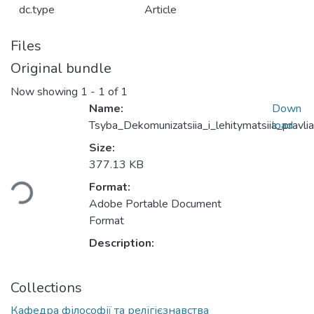
dc.type
Article
Files
Original bundle
Now showing
1 - 1 of 1
Name:
Down
Tsyba_Dekomunizatsiia_i_lehitymatsiia_pravliac
load
Size:
377.13 KB
Loading...
Format:
Adobe Portable Document
Format
Description:
Collections
Кафедра філософії та релігієзнавства