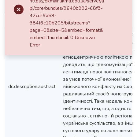
https://ekmair.ukma.edu.ua/server/a
dc.date.available
2018-06-18T15:06:56Z
pi/core/bundles/9640b992-68f8-
42cd-9a59-
dc.date.issued
2017
384f6c10b205/bitstreams?
page=0&size=5&embed=format&
У статті показано ідеологічний 
embed=thumbnail: 0 Unknown
вибірковий характер "декомуні
Error
законодавства, його прямий сто
етноцентричною політикою пам’
доводить, що "декомунізація" 
легітимації нової політичної елі
за умов поточної економічної к
dc.description.abstract
військового конфлікту на Сході
радикальний спосіб конструюв
ідентичності. Така модель консо
небезпечна тим, що, з одного б
соціально-, етнічно- й регіона
українське суспільство, а з іншо
суттєвого удару по зовнішньоп