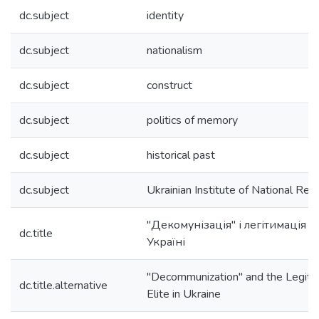
dc.subject
identity
dc.subject
nationalism
dc.subject
construct
dc.subject
politics of memory
dc.subject
historical past
dc.subject
Ukrainian Institute of National R
"Декомунізація" і легітимація п
dc.title
Україні
"Decommunization" and the Legitimi
dc.title.alternative
Elite in Ukraine