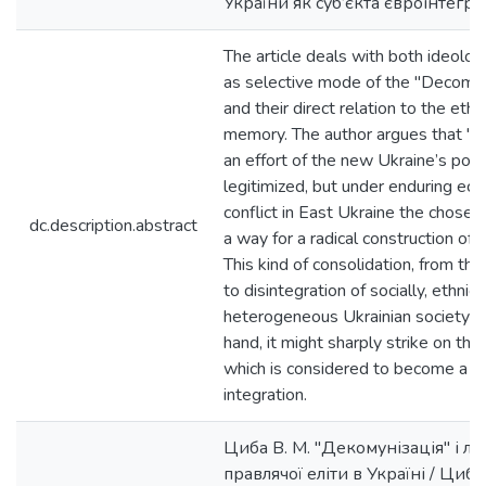
України як суб’єкта євроінтеграц
The article deals with both ideolog
as selective mode of the "Decomm
and their direct relation to the ethn
memory. The author argues that "D
an effort of the new Ukraine’s politi
legitimized, but under enduring eco
conflict in East Ukraine the chosen
dc.description.abstract
a way for a radical construction of t
This kind of consolidation, from th
to disintegration of socially, ethnic
heterogeneous Ukrainian society an
hand, it might sharply strike on the
which is considered to become a s
integration.
Циба В. М. "Декомунізація" і ле
правлячої еліти в Україні / Циба 