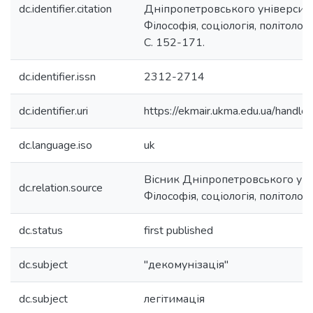
dc.identifier.citation
Дніпропетровського університет
Філософія, соціологія, політологія
С. 152-171.
dc.identifier.issn
2312-2714
dc.identifier.uri
https://ekmair.ukma.edu.ua/han
dc.language.iso
uk
Вісник Дніпропетровського унів
dc.relation.source
Філософія, соціологія, політологі
dc.status
first published
dc.subject
"декомунізація"
dc.subject
легітимація