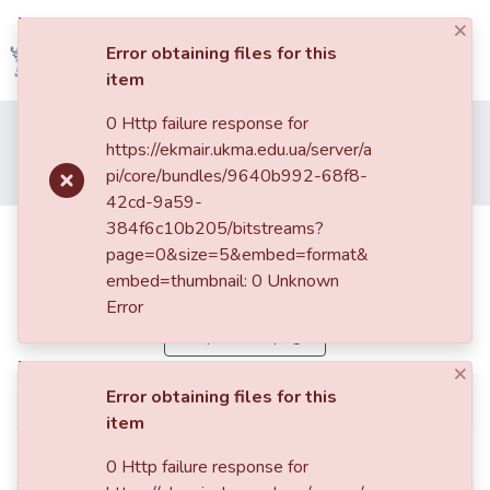
×
Log In
Error obtaining files for this
item
Communities
0 Http failure response for
Home
001. Факультет гуманітарних наук
&
https://ekmair.ukma.edu.ua/server/a
Кафедра філософії та релігієзнавства
Collections
pi/core/bundles/9640b992-68f8-
"Декомунізація" і легітимація правлячої еліти в Україні
42cd-9a59-
All of DSpace
384f6c10b205/bitstreams?
"Декомунізація" і легітимація
page=0&size=5&embed=format&
правлячої еліти в Україні
Statistics
embed=thumbnail: 0 Unknown
Error
Simple item page
×
Error obtaining files for this
dc.contributor.author
Циба, В'ячеслав
item
dc.date.accessioned
2018-06-18T15:06:56Z
0 Http failure response for