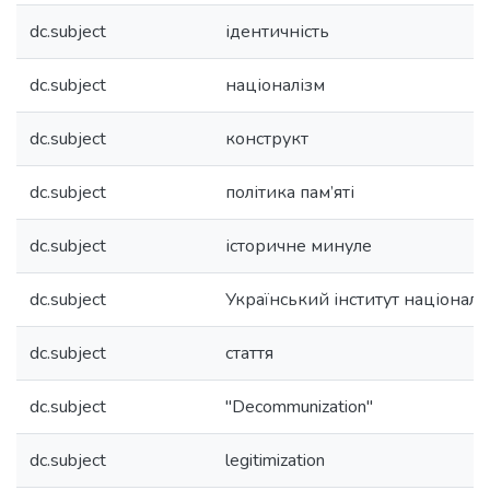
dc.subject
ідентичність
dc.subject
націоналізм
dc.subject
конструкт
dc.subject
політика пам’яті
dc.subject
історичне минуле
dc.subject
Український інститут національн
dc.subject
стаття
dc.subject
"Decommunization"
dc.subject
legitimization