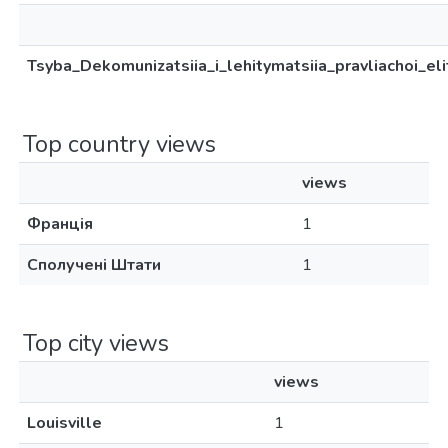
Tsyba_Dekomunizatsiia_i_lehitymatsiia_pravliachoi_elit
Top country views
views
Франція
1
Сполучені Штати
1
Top city views
views
Louisville
1