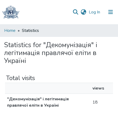
(current)
Log In
Communities
Home
Statistics
&
Collections
Statistics for "Декомунізація" і
легітимація правлячої еліти в
All of DSpace
Україні
Total visits
views
"Декомунізація" і легітимація
18
правлячої еліти в Україні