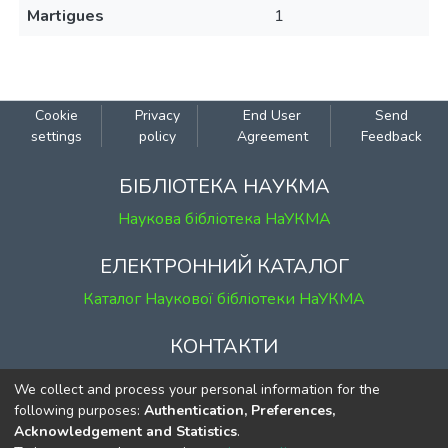
Martigues
1
Cookie
Privacy
End User
Send
settings
policy
Agreement
Feedback
БІБЛІОТЕКА НАУКМА
Наукова бібліотека НаУКМА
ЕЛЕКТРОННИЙ КАТАЛОГ
Каталог Наукової бібліотеки НаУКМА
КОНТАКТИ
м. Київ, вул. Григорія Сковороди, 2
We collect and process your personal information for the
к. 1, к. 120
following purposes:
Authentication, Preferences,
Acknowledgement and Statistics
.
тел.
(044) 463-69-31