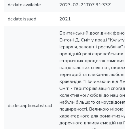
dc.date.available
2023-02-21T07:31:33Z
dc.date.issued
2021
Британський дослідник феноме
Ентоні Д. Сміт у праці "Культур
Ієрархія, заповіт і республіка" 
провідній ролі європейських р
історичних процесах самовизн
національних спільнот, окресл
територій та плекання любові 
краєвидів. "Починаючи від XVIII с
Сміт, - територіалізація спогаді
колективної любові до націона
набули більшого самоусвідомле
dc.description.abstract
поширеності. Великою мірою це
характерного для романтизму к
доречного впливу емоцій на її ло