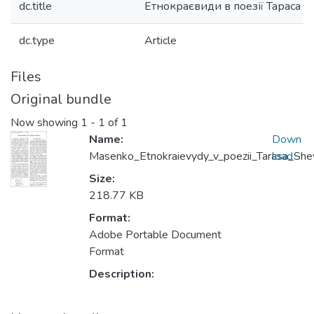
dc.title
Етнокраєвиди в поезії Тараса 
dc.type
Article
Files
Original bundle
Now showing
1 - 1 of 1
Name:
Down
Masenko_Etnokraievydy_v_poezii_Tarasa_She
load
Size:
218.77 KB
Format:
Adobe Portable Document
Format
Description: