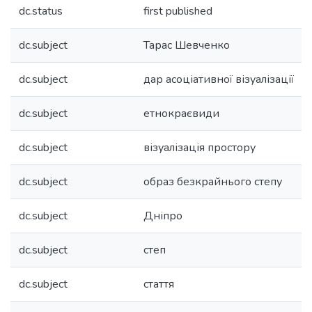
dc.status
first published
dc.subject
Тарас Шевченко
dc.subject
дар асоціативної візуалізації
dc.subject
етнокраєвиди
dc.subject
візуалізація простору
dc.subject
образ безкрайнього степу
dc.subject
Дніпро
dc.subject
степ
dc.subject
стаття