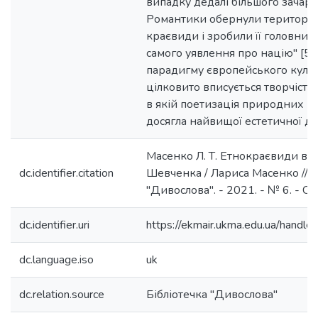
випадку дедалі більшого зачар
Романтики обернули територію
краєвиди і зробили її головни
самого уявлення про націю" [5, с
парадигму європейського куль
цілковито вписується творчість
в якій поетизація природних р
досягла найвищої естетичної д
Масенко Л. Т. Етнокраєвиди в по
dc.identifier.citation
Шевченка / Лариса Масенко // Б
"Дивослова". - 2021. - № 6. - С. 
dc.identifier.uri
https://ekmair.ukma.edu.ua/han
dc.language.iso
uk
dc.relation.source
Бібліотечка "Дивослова"