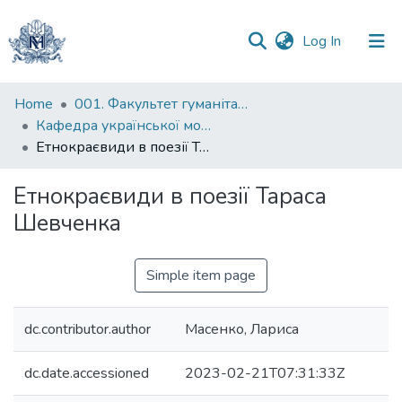
(current)
Log In
Communities
Home
001. Факультет гуманітарних наук
&
Кафедра української мови
Collections
Етнокраєвиди в поезії Тараса Шевченка
All of DSpace
Етнокраєвиди в поезії Тараса
Шевченка
Statistics
Simple item page
dc.contributor.author
Масенко, Лариса
dc.date.accessioned
2023-02-21T07:31:33Z