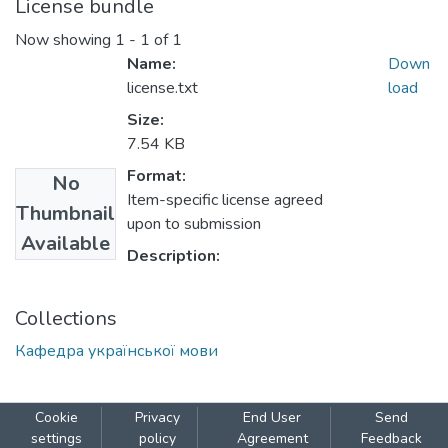
License bundle
Now showing
1 - 1 of 1
Name:
Down
license.txt
load
Size:
7.54 KB
Format:
No
Item-specific license agreed
Thumbnail
upon to submission
Available
Description:
Collections
Кафедра української мови
Cookie
Privacy
End User
Send
settings
policy
Agreement
Feedback