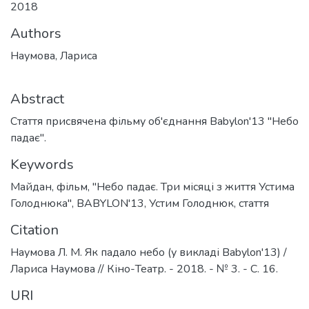
2018
Authors
Наумова, Лариса
Abstract
Стаття присвячена фільму об'єднання Ваbуlon'13 "Небо
падає".
Keywords
Майдан
,
фільм
,
"Небо падає. Три місяці з життя Устима
Голоднюка"
,
ВАВYLON'13
,
Устим Голоднюк
,
стаття
Citation
Наумова Л. М. Як падало небо (у викладі Babylon'13) /
Лариса Наумова // Кіно-Театр. - 2018. - № 3. - С. 16.
URI