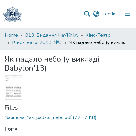
(current)
Log In
Communities
Home
013. Видання НаУКМА
Кіно-Театр
&
Кіно-Театр. 2018. №3
Як падало небо (у викладі Babylon'13)
Collections
Як падало небо (у викладі
All of DSpace
Babylon'13)
Statistics
Files
Naumova_Yak_padalo_nebo.pdf
(72.47 KB)
Date