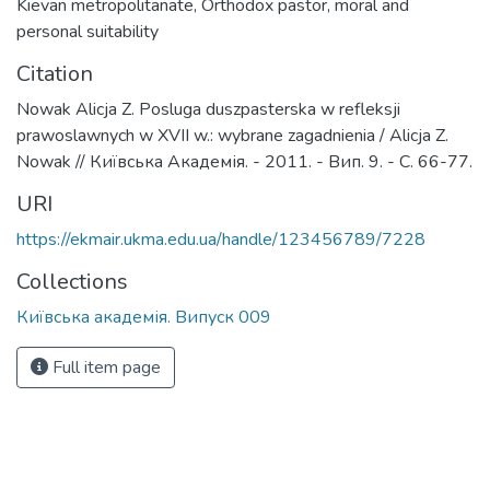
Kievan metropolitanate
,
Orthodox pastor
,
moral and
personal suitability
Citation
Nowak Alicja Z. Posluga duszpasterska w refleksji
prawoslawnych w XVII w.: wybrane zagadnienia / Alicja Z.
Nowak // Київська Академія. - 2011. - Вип. 9. - С. 66-77.
URI
https://ekmair.ukma.edu.ua/handle/123456789/7228
Collections
Київська академія. Випуск 009
Full item page