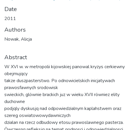
Date
2011
Authors
Nowak, Alicja
Abstract
W XVI w. w metropolii kijowskiej panowal kryzys cerkiewny
obejmujqcy
takze duszpasterstwo. Po odnowicielskich inicjatywach
prawosfawnych srodowisk
swieckich, glöwnie brackich juz w wieku XVII röwniez elity
duchowne
podjqly dyskusjq nad odpowiedzialnym kaplahstwem oraz
szereg oswiatowowydawniczych
dzialan na rzecz odbudowy etosu prawoslawnego pasterza.
Öwczesnq refleksjq na temat godnosci i odpowiedzialnosci