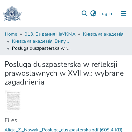
(current)
Log In
Communities
Home
013. Видання НаУКМА
Київська академія
&
Київська академія. Випуск 009
Collections
Posluga duszpasterska w refleksji prawoslawnych w XVII w.: wybrane zagadnienia
All of DSpace
Posluga duszpasterska w refleksji
prawoslawnych w XVII w.: wybrane
Statistics
zagadnienia
Files
Alicja_Z._Nowak._Posluga_duszpasterska.pdf
(609.4 KB)