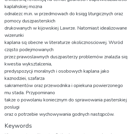
kaplahskiej mozna
odnalezc m.in. w przedmowach do ksiqg liturgicznych oraz
pomocy duszpasterskich
drukowanych w kijowskiej Lawrze. Natomiast idealizowane
wizerunki
kaplana sq obecne w literaturze okolicznosciowej. Wsröd
czqsto podejmowanych
przez prawoslawnych duszpasterzy problemöw znalazla siq
kwestia wyksztalcenia,
predyspozycji moralnych i osobowych kaplana jako
kaznodziei, szafarza
sakramentöw oraz przewodnika i opiekuna powierzonego
mu stada. Przypominano
takze o powolaniu koniecznym do sprawowania pasterskiej
poslugi
oraz o potrzebie wychowywania godnych nastqpcöw.
Keywords