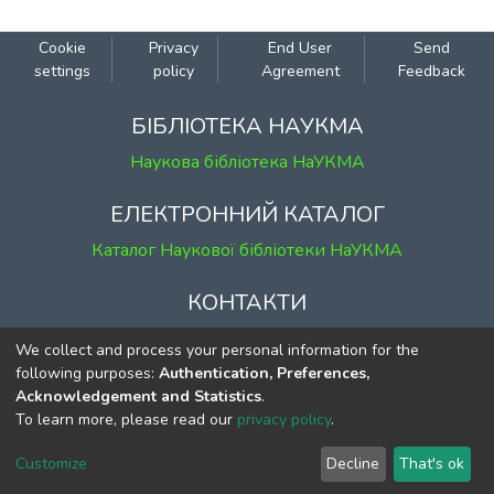
Cookie
Privacy
End User
Send
settings
policy
Agreement
Feedback
БІБЛІОТЕКА НАУКМА
Наукова бібліотека НаУКМА
ЕЛЕКТРОННИЙ КАТАЛОГ
Каталог Наукової бібліотеки НаУКМА
КОНТАКТИ
м. Київ, вул. Григорія Сковороди, 2
We collect and process your personal information for the
к. 1, к. 120
following purposes:
Authentication, Preferences,
Acknowledgement and Statistics
.
тел.
(044) 463-69-31
To learn more, please read our
privacy policy
.
ekmair@ukma.edu.ua
Customize
Decline
That's ok