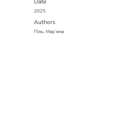
Date
2025
Authors
Пізь, Марʼяна