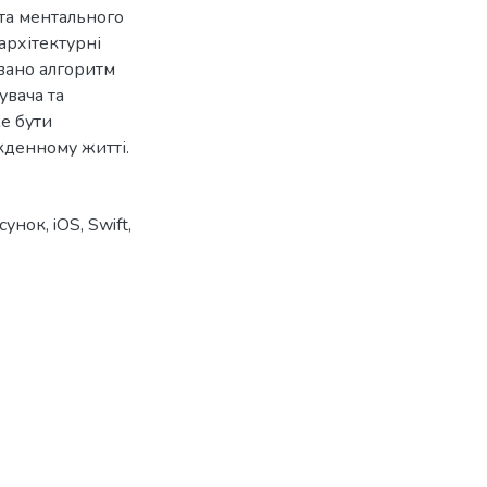
та ментального
 архітектурні
овано алгоритм
увача та
е бути
кденному житті.
осунок
,
iOS
,
Swift
,