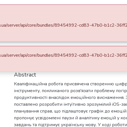
DSpace
Statistics
a.edu.ua/server/api/core/bundles/89454992-cd83-47b0-b1c2-36
Кваліфікаційні випускні роботи здобувачів вищої освіти бакалаврських програм
Факультет інформатики
Кафедра і
унку для управління справам
a.edu.ua/server/api/core/bundles/89454992-cd83-47b0-b1c2-36
го планування на основі емо
Abstract
Кваліфікаційна робота присвячена створенню циф
інструменту, покликаного розв'язати проблему пог
продуктивності внаслідок емоційного виснаження. 
поставлено розробити інтуїтивно зрозумілий iOS-за
планування справ, що підлаштовує графік до емоцій
пропонує усвідомлені паузи й аналітику емоцій у к
завдань та підтримує українську мову. У ході робот