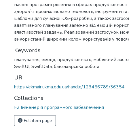
наявні програмні рішення в сферах продуктивності 
здоровʼя, проаналізовано технології, інструменти та
шаблони для сучасної iOS-розробки, а також застос
адаптивного планування залежно від емоцій корист
властивостей завдань. Реалізований застосунок мож
використаний широким колом користувачів у повся
Keywords
планування
,
емоції
,
продуктивність
,
мобільний заст
SwiftUI
,
SwiftData
,
бакалаврська робота
URI
https://ekmair.ukma.edu.ua/handle/123456789/36354
Collections
F2 Інженерія програмного забезпечення
Full item page