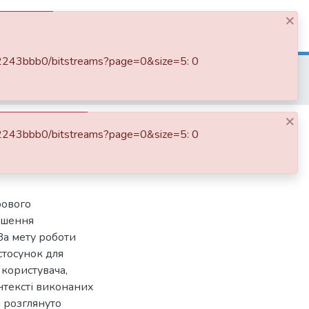
×
Log In
ff2243bbb0/bitstreams?page=0&size=5: 0
нформатики
F2 Інженерія програмного забезпечення
×
и з використанням
ff2243bbb0/bitstreams?page=0&size=5: 0
цій користувача
рового
іршення
За мету роботи
стосунок для
 користувача,
онтексті виконаних
и розглянуто