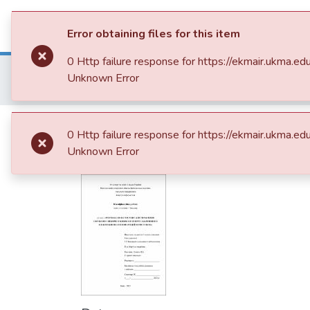
Communities & Collections
All of 
Error obtaining files for this item
0 Http failure response for https://ekmair.ukm
Home
014. Роботи студентів
Unknown Error
Розробка iOS-застосунку для управління справами з використанням алгоритму адаптивного планування на основі емоцій користувача
Розробка iOS-застос
0 Http failure response for https://ekmair.ukm
алгоритму адаптивно
Unknown Error