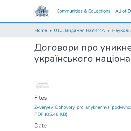
Communities & Collections
All of 
Home
013. Видання НаУКМА
Наукові
Договори про уникне
українського націон
Files
Zvyeryev_Dohovory_pro_unyknennya_podviyno
PDF
(85.46 KB)
Date