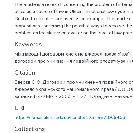
The article is a research concerning the problem of intern
place as a source of law in Ukrainian national law system 
Double tax treaties are used as an example. The article co
propositions concerning the possible ways to resolve t
problem on legislative or level or on the level of law pract
Keywords
міжнародні договори
,
система джерел права Україн
договори про уникнення подвійного оподаткуванн
Citation
Звєрєв Є. О. Договори про уникнення подвійного о
джерело українського національного права / Є.О. Звє
записки НаУКМА. - 2008. - Т. 77 : Юридичні науки. - 
URI
https://ekmair.ukma.edu.ua/handle/123456789/6403
Collections