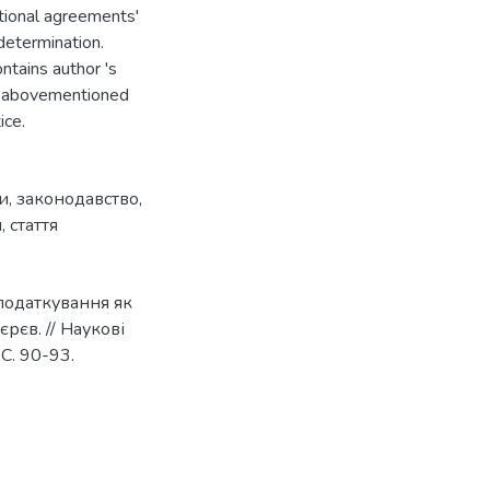
ational agreements'
determination.
ntains author 's
he abovementioned
ice.
и
,
законодавство
,
я
,
стаття
податкування як
рєв. // Наукові
С. 90-93.