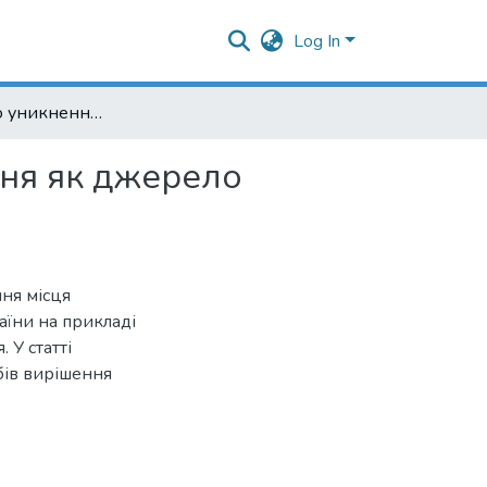
Log In
Договори про уникнення подвійного оподаткування як джерело українського національного права
ня як джерело
ня місця
аїни на прикладі
 У статті
бів вирішення