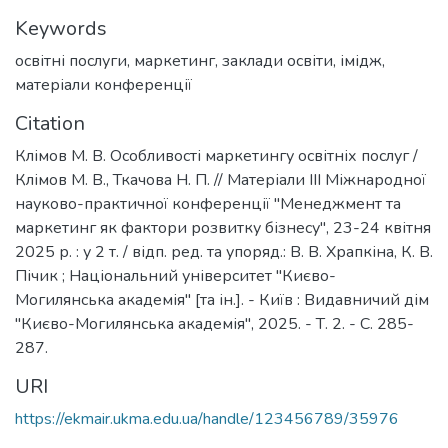
Keywords
освітні послуги
,
маркетинг
,
заклади освіти
,
імідж
,
матеріали конференції
Citation
Клімов М. В. Особливості маркетингу освітніх послуг /
Клімов М. В., Ткачова Н. П. // Матеріали ІІІ Міжнародної
науково-практичної конференції "Менеджмент та
маркетинг як фактори розвитку бізнесу", 23-24 квітня
2025 р. : у 2 т. / відп. ред. та упоряд.: В. В. Храпкіна, К. В.
Пічик ; Національний університет "Києво-
Могилянська академія" [та ін.]. - Київ : Видавничий дім
"Києво-Могилянська академія", 2025. - Т. 2. - С. 285-
287.
URI
https://ekmair.ukma.edu.ua/handle/123456789/35976