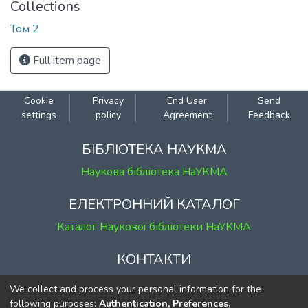
Collections
Том 2
Full item page
Cookie
Privacy
End User
Send
settings
policy
Agreement
Feedback
БІБЛІОТЕКА НАУКМА
Наукова бібліотека НаУКМА
ЕЛЕКТРОННИЙ КАТАЛОГ
Каталог Наукової бібліотеки НаУКМА
КОНТАКТИ
м. Київ, вул. Григорія Сковороди, 2
We collect and process your personal information for the
к. 1, к. 120
following purposes:
Authentication, Preferences,