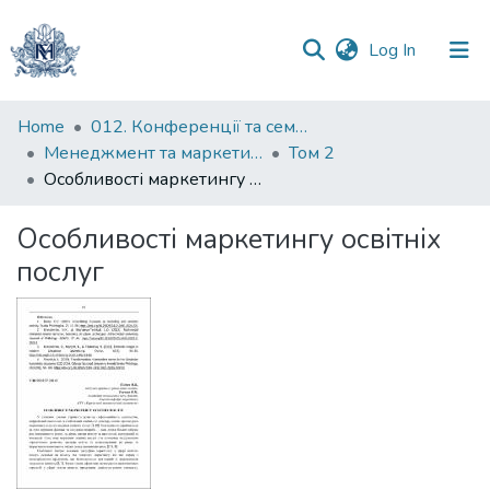
(current)
Log In
Communities
Home
012. Конференції та семінари НаУКМА
&
Менеджмент та маркетинг як фактори розвитку бізнесу : матеріали III Міжнародної науково-практичної конференції 23-24 квітня 2025 р.
Том 2
Collections
Особливості маркетингу освітніх послуг
All of DSpace
Особливості маркетингу освітніх
послуг
Statistics