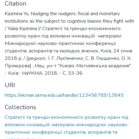
Citation
Kazmina Yu. Nudging the nudgers: fiscal and monetary
institutions as the subject to cognitive biases they fight with
/ Yuliia Kazmina // Стратегії та тренди економічного
розвитку країн під впливом інновацій : матеріали
Міжнародної науково-практичної конференції
студентів, аспірантів та молодих вчених, Київ, 24 січня
2018 р. / [редкол.: І. Г. Лук'яненко, С. В. Глущенко, О. К.
Прімєрова] ; Нац. ун-т "Києво-Могилянська академія".
- Київ : НаУКМА, 2018. - С. 33-36.
URI
https://ekmair.ukma.edu.ua/handle/123456789/13845
Collections
Стратегії та тренди економічного розвитку країн під
впливом інновацій: матеріали міжнародної науково-
практичної конференції студентів, аспірантів та