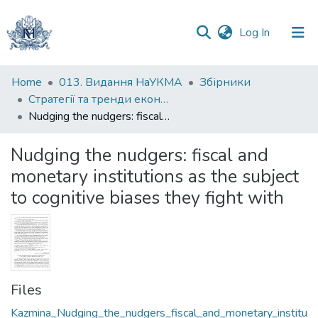
(current)
Log In
Communities
Home
013. Видання НаУКМА
Збірники
&
Стратегії та тренди економічного розвитку країн під впливом інновацій: матеріали міжнародної науково-практичної конференції студентів, аспірантів та молодих вчених
Collections
Nudging the nudgers: fiscal and monetary institutions as the subject to cognitive biases they fight with
All of DSpace
Nudging the nudgers: fiscal and
monetary institutions as the subject
Statistics
to cognitive biases they fight with
Files
Kazmina_Nudging_the_nudgers_fiscal_and_monetary_institu