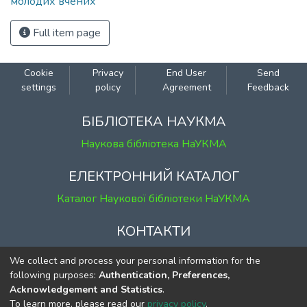
молодих вчених
Full item page
Cookie
Privacy
End User
Send
settings
policy
Agreement
Feedback
БІБЛІОТЕКА НАУКМА
Наукова бібліотека НаУКМА
ЕЛЕКТРОННИЙ КАТАЛОГ
Каталог Наукової бібліотеки НаУКМА
КОНТАКТИ
м. Київ, вул. Григорія Сковороди, 2
We collect and process your personal information for the
к. 1, к. 120
following purposes:
Authentication, Preferences,
Acknowledgement and Statistics
.
тел.
(044) 463-69-31
To learn more, please read our
privacy policy
.