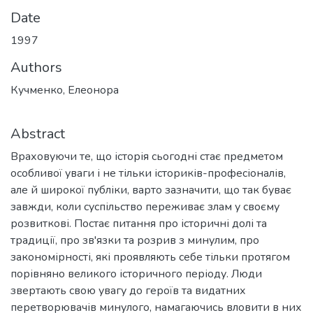
Date
1997
Authors
Кучменко, Елеонора
Abstract
Враховуючи те, що історія сьогодні стає предметом
особливої уваги і не тільки істориків-професіоналів,
але й широкої публіки, варто зазначити, що так буває
завжди, коли суспільство переживає злам у своєму
розвит­кові. Постає питання про історичні долі та
традиції, про зв'язки та розрив з минулим, про
закономірності, які проявляють себе тільки протягом
порівняно великого історичного пе­ріоду. Люди
звертають свою увагу до героїв та видатних
перетворювачів минулого, намагаючись вловити в них