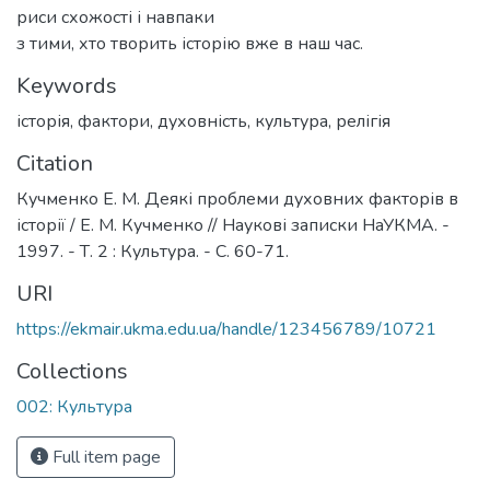
риси схожості і навпаки
з тими, хто творить історію вже в наш час.
Keywords
історія
,
фактори
,
духовність
,
культура
,
релігія
Citation
Кучменко Е. М. Деякі проблеми духовних факторів в
історії / Е. М. Кучменко // Наукові записки НаУКМА. -
1997. - Т. 2 : Культура. - С. 60-71.
URI
https://ekmair.ukma.edu.ua/handle/123456789/10721
Collections
002: Культура
Full item page