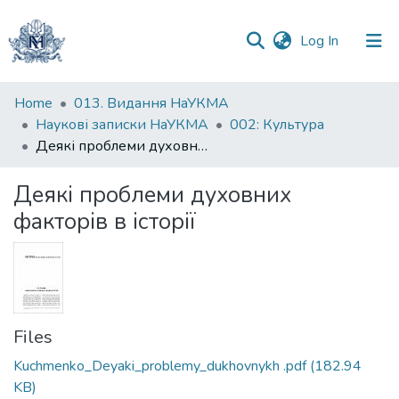
(current)
Log In
Communities
Home
013. Видання НаУКМА
&
Наукові записки НаУКМА
002: Культура
Collections
Деякі проблеми духовних факторів в історії
All of DSpace
Деякі проблеми духовних
факторів в історії
Statistics
Files
Kuchmenko_Deyaki_problemy_dukhovnykh .pdf
(182.94
KB)