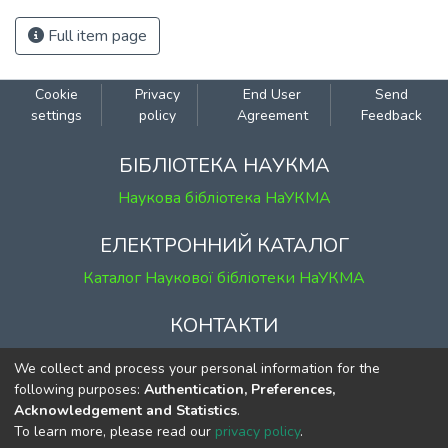
Full item page
Cookie
Privacy
End User
Send
settings
policy
Agreement
Feedback
БІБЛІОТЕКА НАУКМА
Наукова бібліотека НаУКМА
ЕЛЕКТРОННИЙ КАТАЛОГ
Каталог Наукової бібліотеки НаУКМА
КОНТАКТИ
м. Київ, вул. Григорія Сковороди, 2
We collect and process your personal information for the
к. 1, к. 120
following purposes:
Authentication, Preferences,
Acknowledgement and Statistics
.
тел.
(044) 463-69-31
To learn more, please read our
privacy policy
.
ekmair@ukma.edu.ua