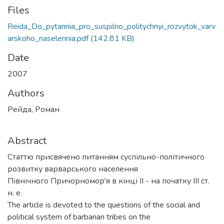
Files
Reida_Do_pytannia_pro_suspilno_politychnyi_rozvytok_varv
arskoho_naselennia.pdf
(142.81 KB)
Date
2007
Authors
Рейда, Роман
Abstract
Статтю присвячено питанням суспільно-політичного
розвитку варварського населення
Північного Причорномор'я в кінці II - на початку ІІІ ст.
н. е.
The article is devoted to the questions of the social and
political system of barbarian tribes on the