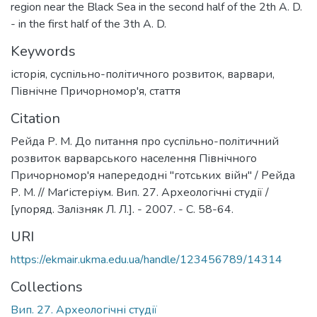
region near the Black Sea in the second half of the 2th A. D.
- in the first half of the 3th A. D.
Keywords
історія
,
суспільно-політичного розвиток
,
варвари
,
Північне Причорномор'я
,
стаття
Citation
Рейда Р. М. До питання про суспільно-політичний
розвиток варварського населення Північного
Причорномор'я напередодні "готських війн" / Рейда
Р. М. // Маґістеріум. Вип. 27. Археологічні студії /
[упоряд. Залізняк Л. Л.]. - 2007. - С. 58-64.
URI
https://ekmair.ukma.edu.ua/handle/123456789/14314
Collections
Вип. 27. Археологічні студії