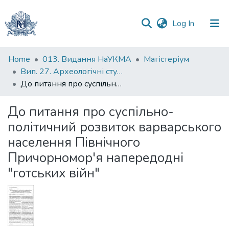
(current)
Log In
Communities
Home
013. Видання НаУКМА
Магістеріум
&
Вип. 27. Археологічні студії
Collections
До питання про суспільно-політичний розвиток варварського населення Північного Причорномор'я напередодні "готських війн"
All of DSpace
До питання про суспільно-
політичний розвиток варварського
Statistics
населення Північного
Причорномор'я напередодні
"готських війн"