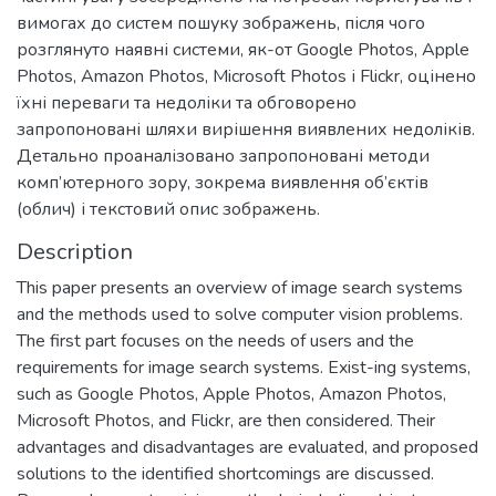
вимогах до систем пошуку зображень, після чого
розглянуто наявні системи, як-от Google Photos, Apple
Photos, Amazon Photos, Microsoft Photos і Flickr, оцінено
їхні переваги та недоліки та обговорено
запропоновані шляхи вирішення виявлених недоліків.
Детально проаналізовано запропоновані методи
комп’ютерного зору, зокрема виявлення об’єктів
(облич) і текстовий опис зображень.
Description
This paper presents an overview of image search systems
and the methods used to solve computer vision problems.
The first part focuses on the needs of users and the
requirements for image search systems. Exist-ing systems,
such as Google Photos, Apple Photos, Amazon Photos,
Microsoft Photos, and Flickr, are then considered. Their
advantages and disadvantages are evaluated, and proposed
solutions to the identified shortcomings are discussed.