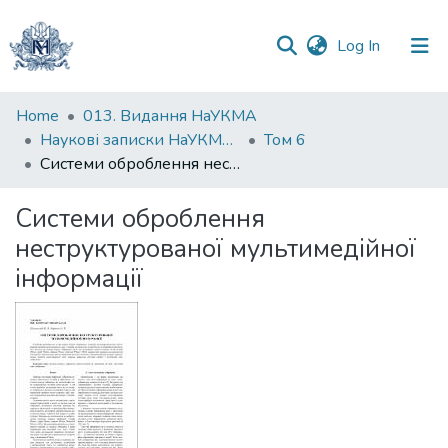
(current)
Log In
Communities
Home
013. Видання НаУКМА
&
Наукові записки НаУКМА. Комп'ютерні науки
Том 6
Collections
Системи оброблення неструктурованої мультимедійної інформації
All of DSpace
Системи оброблення
неструктурованої мультимедійної
Statistics
інформації