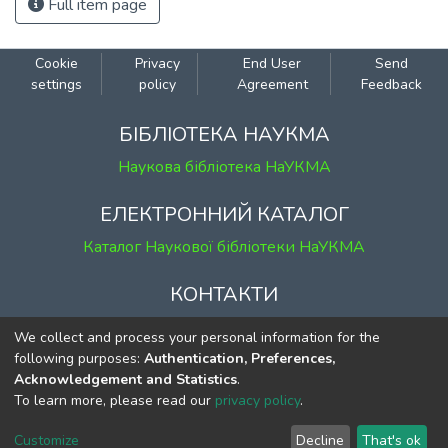
Full item page
Cookie
Privacy
End User
Send
settings
policy
Agreement
Feedback
БІБЛІОТЕКА НАУКМА
Наукова бібліотека НаУКМА
ЕЛЕКТРОННИЙ КАТАЛОГ
Каталог Наукової бібліотеки НаУКМА
КОНТАКТИ
м. Київ, вул. Григорія Сковороди, 2
We collect and process your personal information for the
к. 1, к. 120
following purposes:
Authentication, Preferences,
Acknowledgement and Statistics
.
тел.
(044) 463-69-31
To learn more, please read our
privacy policy
.
ekmair@ukma.edu.ua
Customize
Decline
That's ok