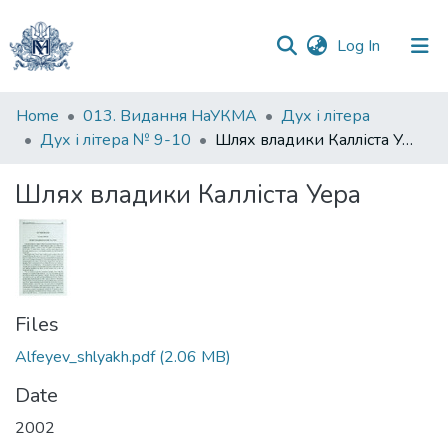
(current)
Log In
Communities
Home
013. Видання НаУКМА
Дух і літера
&
Дух і літера № 9-10
Шлях владики Калліста Уера
Collections
Шлях владики Калліста Уера
All of DSpace
Statistics
Files
Alfeyev_shlyakh.pdf
(2.06 MB)
Date
2002