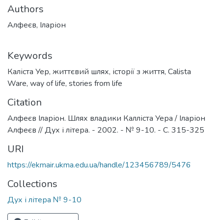
Authors
Алфеєв, Іларіон
Keywords
Каліста Уер
,
життєвий шлях
,
історії з життя
,
Calista
Ware
,
way of life
,
stories from life
Citation
Алфеєв Іларіон. Шлях владики Калліста Уера / Іларіон
Алфеєв // Дух і літера. - 2002. - № 9-10. - С. 315-325
URI
https://ekmair.ukma.edu.ua/handle/123456789/5476
Collections
Дух і літера № 9-10