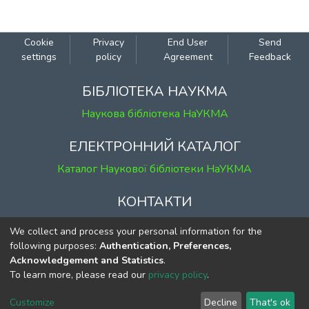
Cookie
Privacy
End User
Send
settings
policy
Agreement
Feedback
БІБЛІОТЕКА НАУКМА
Наукова бібліотека НаУКМА
ЕЛЕКТРОННИЙ КАТАЛОГ
Каталог Наукової бібліотеки НаУКМА
КОНТАКТИ
м. Київ, вул. Григорія Сковороди, 2
We collect and process your personal information for the
к. 1, к. 120
following purposes:
Authentication, Preferences,
Acknowledgement and Statistics
.
тел.
(044) 463-69-31
To learn more, please read our
privacy policy
.
ekmair@ukma.edu.ua
Customize
Decline
That's ok