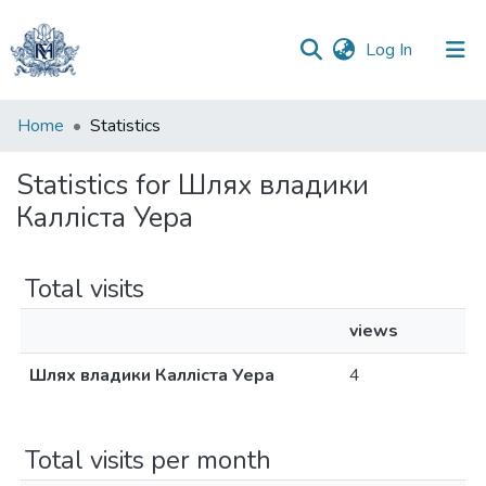
(current)
Log In
Communities
Home
Statistics
&
Collections
Statistics for Шлях владики
Калліста Уера
All of DSpace
Total visits
views
Шлях владики Калліста Уера
4
Total visits per month