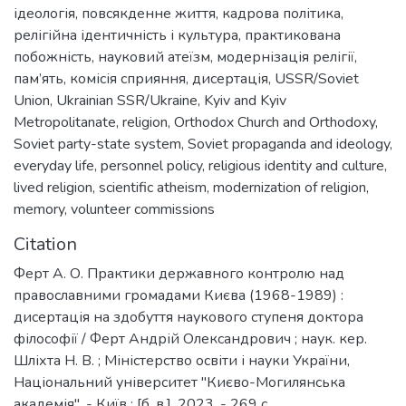
ідеологія
,
повсякденне життя
,
кадрова політика
,
релігійна ідентичність і культура
,
практикована
побожність
,
науковий атеїзм
,
модернізація релігії
,
пам’ять
,
комісія сприяння
,
дисертація
,
USSR/Soviet
Union
,
Ukrainian SSR/Ukraine
,
Kyiv and Kyiv
Metropolitanate
,
religion
,
Orthodox Church and Orthodoxy
,
Soviet party-state system
,
Soviet propaganda and ideology
,
everyday life
,
personnel policy
,
religious identity and culture
,
lived religion
,
scientific atheism
,
modernization of religion
,
memory
,
volunteer commissions
Citation
Ферт А. О. Практики державного контролю над
православними громадами Києва (1968-1989) :
дисертація на здобуття наукового ступеня доктора
філософії / Ферт Андрій Олександрович ; наук. кер.
Шліхта Н. В. ; Міністерство освіти і науки України,
Національний університет "Києво-Могилянська
академія". - Київ : [б. в.], 2023. - 269 c.