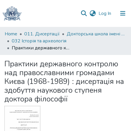
(current)
Log In
Communities
Home
011. Дисертації
Докторська школа імені родини Юхименків
&
032 Історія та археологія
Collections
Практики державного контролю над православними громадами Києва (1968-1989) : дисертація на здобуття наукового ступеня доктора філософії
All of DSpace
Практики державного контролю
над православними громадами
Statistics
Києва (1968-1989) : дисертація на
здобуття наукового ступеня
доктора філософії