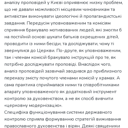
аналізу проповідей у Києві оприявнює низку проблем,
що не давали можливості місцевим чиновникам та
активістам виконувати ідеологічні й пропагандистські
завдання. Передусім уповноваженим та комісіям
сприяння бракувало мотивованих людей, які змогли б
на постійній основі шукати батьків охрещених дітей,
проводити із ними бесіди, та досліджувати, чому ті
звернулися до Церкви. По-друге, як уповноваженим,
так і членам комісій бракувало інструкцій про те, як
потрібно досліджувати проповіді. Внаслідок чого,
аналіз проповідей зазвичай зводився до приблизного
переказу змісту почутого членами комісій у храмах. А
сама практика сприймалася ними та співробітниками
апарату уповноваженого як додатковий інструмент
контролю за духовенством, а не як спосіб вивчити
«церковну модернізацію».
Специфіка функціонування системи державного
контролю сприяла формуванню стратегій виживання
православного духовенства і вірян. Деякі священики