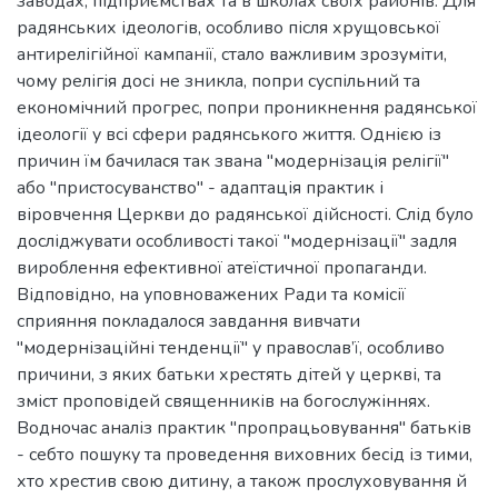
заводах, підприємствах та в школах своїх районів. Для
радянських ідеологів, особливо після хрущовської
антирелігійної кампанії, стало важливим зрозуміти,
чому релігія досі не зникла, попри суспільний та
економічний прогрес, попри проникнення радянської
ідеології у всі сфери радянського життя. Однією із
причин їм бачилася так звана "модернізація релігії"
або "пристосуванство" - адаптація практик і
віровчення Церкви до радянської дійсності. Слід було
досліджувати особливості такої "модернізації" задля
вироблення ефективної атеїстичної пропаганди.
Відповідно, на уповноважених Ради та комісії
сприяння покладалося завдання вивчати
"модернізаційні тенденції" у православ’ї, особливо
причини, з яких батьки хрестять дітей у церкві, та
зміст проповідей священників на богослужіннях.
Водночас аналіз практик "пропрацьовування" батьків
- себто пошуку та проведення виховних бесід із тими,
хто хрестив свою дитину, а також прослуховування й