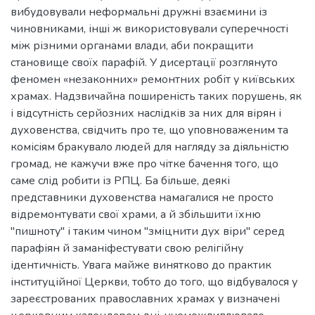
вибудовували неформальні дружні взаємини із
чиновниками, інші ж використовували суперечності
між різними органами влади, аби покращити
становище своїх парафій. У дисертації розглянуто
феномен «незаконних» ремонтних робіт у київських
храмах. Надзвичайна поширеність таких порушень, як
і відсутність серйозних наслідків за них для вірян і
духовенства, свідчить про те, що уповноваженим та
комісіям бракувало людей для нагляду за діяльністю
громад, не кажучи вже про чітке бачення того, що
саме слід робити із РПЦ. Ба більше, деякі
представники духовенства намагалися не просто
відремонтувати свої храми, а й збільшити їхню
"пишноту" і таким чином "зміцнити дух віри" серед
парафіян й заманіфестувати свою релігійну
ідентичність. Увага майже винятково до практик
інституційної Церкви, тобто до того, що відбувалося у
зареєстрованих православних храмах у визначені