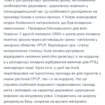
Тому у цій дисертації зроблено фокус на локальних
особливостях державно- церковних взаємин у
пізньорадянський час. Ці особливості досліджено на
прикладі Києва з низки причин. У Києві знаходився
осідок Київського митрополита, що був екзархом -
намісником - Патріарха Московського для всієї
України. У другій половині 1960-х років роль екзарха
помітно зросла через активізацію греко- католиків у
західних областях УРСР. Відповідно зріс і статус
митрополичої столиці: Київ почали регулярно
відвідувати численні релігійні делегації з-за кордону,
а у резиденції екзарха відбувалися важливі для РПЦ
міжнародні події. Крім того, у цей час Київ
перетворився на туристичну принаду як для туристів з
інших регіонів СРСР, так і з-за кордону. Усе це
сприяло особливій видимості православних громад
міста і впливало на характер державно-церковних
взаємин на місцевому рівні. Спираючись на широку
джерельну базу, зокрема на архівні матеріали,