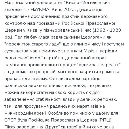
Національний університет "Києво-Могилянська
академія". - НаУКМА, Київ, 2023. Дисертація
присвячена дослідженню практик державного
контролю над громадами Російської Православної
Церкви у Києві у пізньорадянський час (1968 - 1989
рр.). Релігія бачилася радянськими ідеологами як
"пережиток старого ладу", що з плином часу і поступом
суспільства мав неминуче зникнути. У різні періоди
радянської історії партійно-державний апарат
намагався пришвидшити процес "відмирання релігії"
за допомогою репресій, масового закриття храмів та
пропаганди атеїзму. Однак згодом партійно-
радянська верхівка дійшла висновку, що релігію
можна використати на свою користь як для
забезпечення стабільності влади у деяких регіонах,
так і для просування радянських наративів на
міжнародній арені. Особливо помічною у цьому для
СРСР була Російська Православна Церква (РПЦ).
Після завершення Другої світової війни саме вона