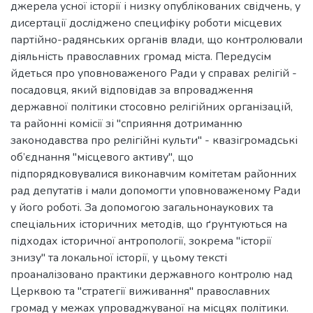
джерела усної історії і низку опублікованих свідчень, у
дисертації досліджено специфіку роботи місцевих
партійно-радянських органів влади, що контролювали
діяльність православних громад міста. Передусім
йдеться про уповноваженого Ради у справах релігій -
посадовця, який відповідав за впровадження
державної політики стосовно релігійних організацій,
та районні комісії зі "сприяння дотриманню
законодавства про релігійні культи" - квазігромадські
об’єднання "місцевого активу", що
підпорядковувалися виконавчим комітетам районних
рад депутатів і мали допомогти уповноваженому Ради
у його роботі. За допомогою загальнонаукових та
спеціальних історичних методів, що ґрунтуються на
підходах історичної антропології, зокрема "історії
знизу" та локальної історії, у цьому тексті
проаналізовано практики державного контролю над
Церквою та "стратегії виживання" православних
громад у межах упроваджуваної на місцях політики.