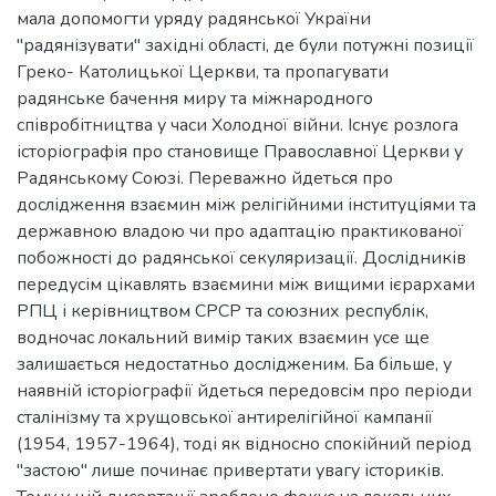
мала допомогти уряду радянської України
"радянізувати" західні області, де були потужні позиції
Греко- Католицької Церкви, та пропагувати
радянське бачення миру та міжнародного
співробітництва у часи Холодної війни. Існує розлога
історіографія про становище Православної Церкви у
Радянському Союзі. Переважно йдеться про
дослідження взаємин між релігійними інституціями та
державною владою чи про адаптацію практикованої
побожності до радянської секуляризації. Дослідників
передусім цікавлять взаємини між вищими ієрархами
РПЦ і керівництвом СРСР та союзних республік,
водночас локальний вимір таких взаємин усе ще
залишається недостатньо дослідженим. Ба більше, у
наявній історіографії йдеться передовсім про періоди
сталінізму та хрущовської антирелігійної кампанії
(1954, 1957-1964), тоді як відносно спокійний період
"застою" лише починає привертати увагу істориків.