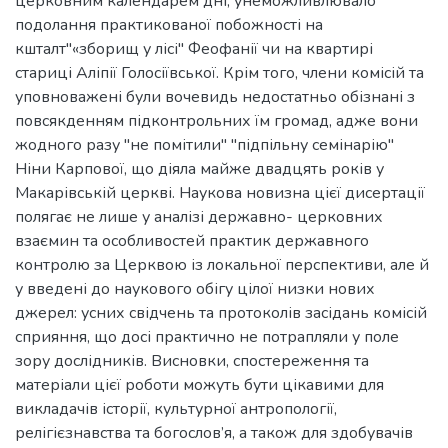
церковним календарем дні, унеможливлювало
подолання практикованої побожності на
кшталт"«зборищ у лісі" Феофанії чи на квартирі
стариці Аліпії Голосіївської. Крім того, члени комісій та
уповноважені були вочевидь недостатньо обізнані з
повсякденням підконтрольних їм громад, адже вони
жодного разу "не помітили" "підпільну семінарію"
Ніни Карпової, що діяла майже двадцять років у
Макарівській церкві. Наукова новизна цієї дисертації
полягає не лише у аналізі державно- церковних
взаємин та особливостей практик державного
контролю за Церквою із локальної перспективи, але й
у введені до наукового обігу цілої низки нових
джерел: усних свідчень та протоколів засідань комісій
сприяння, що досі практично не потрапляли у поле
зору дослідників. Висновки, спостереження та
матеріали цієї роботи можуть бути цікавими для
викладачів історії, культурної антропології,
релігієзнавства та богослов’я, а також для здобувачів