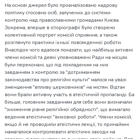
На основі джерел було проаналізовано кадрову
політику стосовно осіб, залучених до системи
контролю над православними громадами Києва.
Зокрема, вперше в історіографії було створено
колективний портрет комісій сприяння, а також
розглянуто практики їхньої повсякденної роботи.
Внаслідок чого вдалося показати, що найбільш активні
члени комісій та деякі уповноважені Ради на місцях
були переконані, що під покладеним на них
завданням з контролю за "дотриманням
законодавства про релігійні культи" малося на увазі
зменшення "впливу церковників" на містян. Відтак
вони брали активну участь в атеїстичній пропаганді. Ба
більше, головним завданням для себе вони визначали
"зниження рівня релігійної обрядності", що вимагало
ведення атеїстичної "виховної роботи". Члени комісій,
якщо й не проводили атеїстичні лекції, то принаймні
намагалися контролювати атеїстичні заходи на