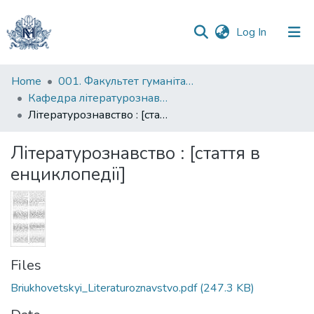
(current)
Log In
Communities
Home
001. Факультет гуманітарних наук
&
Кафедра літературознавства імені Володимира Моренця
Collections
Літературознавство : [стаття в енциклопедії]
All of DSpace
Літературознавство : [стаття в
енциклопедії]
Statistics
Files
Briukhovetskyi_Literaturoznavstvo.pdf
(247.3 KB)