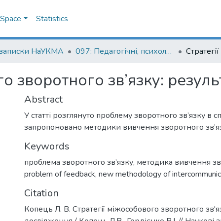
DSpace
Statistics
 записки НаУКМА
097: Педагогічні, психологічні науки та соціальна робота
го зворотного зв’язку: резул
Abstract
У статті розглянуто проблему зворотного зв’язку в сп
запропоновано методики вивчення зворотного зв’я
Keywords
проблема зворотного зв’язку
,
методика вивчення зво
problem of feedback
,
new methodology of intercommunic
Citation
Копець Л. В. Стратегії міжособового зворотного зв'я