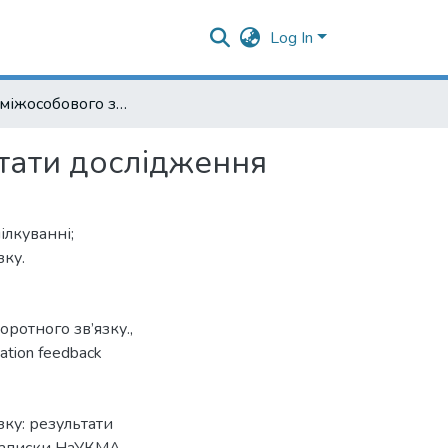
Log In
Стратегії міжособового зворотного зв’язку: результати дослідження
ьтати дослідження
ілкуванні;
зку.
ротного зв’язку.
,
ation feedback
зку: результати