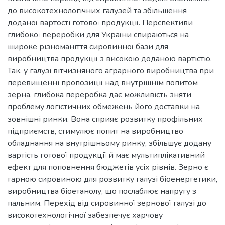
до високотехнологічних галузей та збільшення
доданої вартості готової продукції. Перспективи
глибокої переробки для України спираються на
широке різноманіття сировинної бази для
виробництва продукції з високою доданою вартістю.
Так, у галузі вітчизняного аграрного виробництва при
перевищенні пропозиції над внутрішнім попитом
зерна, глибока переробка дає можливість зняти
проблему логістичних обмежень його доставки на
зовнішні ринки. Вона сприяє розвитку профільних
підприємств, стимулює попит на виробництво
обладнання на внутрішньому ринку, збільшує додану
вартість готової продукції й має мультиплікативний
ефект для поповнення бюджетів усіх рівнів. Зерно є
гарною сировиною для розвитку галузі біоенергетики,
виробництва біоетанолу, що послаблює напругу з
пальним. Перехід від сировинної зернової галузі до
високотехнологічної забезпечує харчову