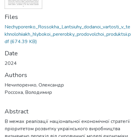
Files
Nechyporenko_Rossokha_Lantsiuhy_dodanoi_vartosti_v_te
khnolohiiakh_hlybokoi_pererobky_prodovolchoi_produktsii.p
df
(674.39 KB)
Date
2024
Authors
Нечипоренко, Олександр
Россоха, Володимир
Abstract
В межах реалізації національної економічної стратегії
пріоритетом розвитку українського виробництва
визначено перехід від сировинної моделі економіки