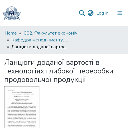
(current)
Log In
Communities
Home
002. Факультет економічних наук
&
Кафедра менеджменту, маркетингу та підприємництва
Collections
Ланцюги доданої вартості в технологіях глибокої переробки продовольчої продукції
All of DSpace
Ланцюги доданої вартості в
технологіях глибокої переробки
Statistics
продовольчої продукції