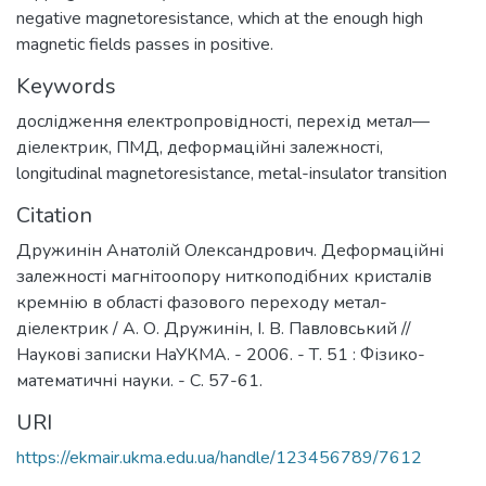
negative magnetoresistance, which at the enough high
magnetic fields passes in positive.
Keywords
дослідження електропровідності
,
перехід метал—
діелектрик
,
ПМД
,
деформаційні залежності
,
longitudinal magnetoresistance
,
metal-insulator transition
Citation
Дружинін Анатолій Олександрович. Деформаційні
залежності магнітоопору ниткоподібних кристалів
кремнію в області фазового переходу метал-
діелектрик / А. О. Дружинін, І. В. Павловський //
Наукові записки НаУКМА. - 2006. - Т. 51 : Фізико-
математичні науки. - С. 57-61.
URI
https://ekmair.ukma.edu.ua/handle/123456789/7612