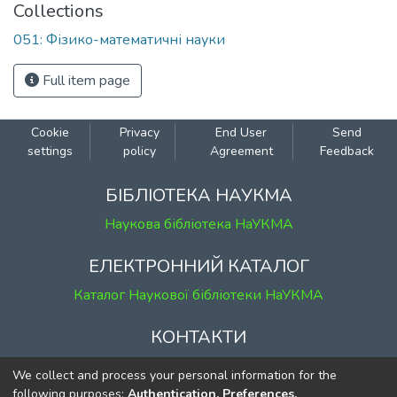
Collections
051: Фізико-математичні науки
Full item page
Cookie
Privacy
End User
Send
settings
policy
Agreement
Feedback
БІБЛІОТЕКА НАУКМА
Наукова бібліотека НаУКМА
ЕЛЕКТРОННИЙ КАТАЛОГ
Каталог Наукової бібліотеки НаУКМА
КОНТАКТИ
м. Київ, вул. Григорія Сковороди, 2
We collect and process your personal information for the
к. 1, к. 120
following purposes:
Authentication, Preferences,