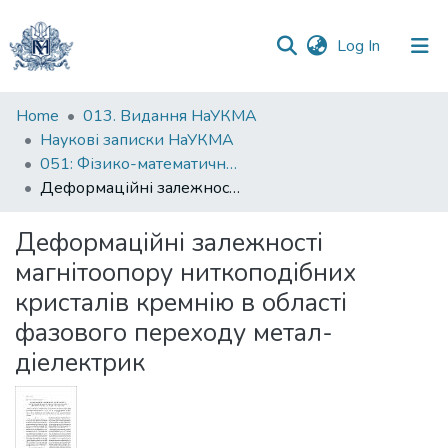
(current)
Log In
Communities
Home
013. Видання НаУКМА
&
Наукові записки НаУКМА
Collections
051: Фізико-математичні науки
Деформаційні залежності магнітоопору ниткоподібних кристалів кремнію в області фазового переходу метал-діелектрик
All of DSpace
Деформаційні залежності
Statistics
магнітоопору ниткоподібних
кристалів кремнію в області
фазового переходу метал-
діелектрик