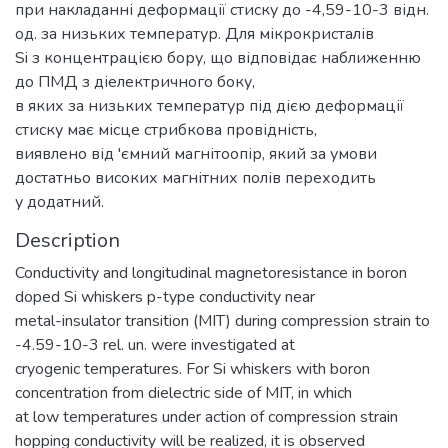
при накладанні деформації стиску до -4,59-10-3 відн.
од. за низьких температур. Для мікрокристалів
Si з концентрацією бору, що відповідає наближенню
до ПМД з діелектричного боку,
в яких за низьких температур під дією деформації
стиску має місце стрибкова провідність,
виявлено від 'ємний магнітоопір, який за умови
достатньо високих магнітних полів переходить
у додатний.
Description
Conductivity and longitudinal magnetoresistance in boron
doped Si whiskers p-type conductivity near
metal-insulator transition (MIT) during compression strain to
-4.59-10-3 rel. un. were investigated at
cryogenic temperatures. For Si whiskers with boron
concentration from dielectric side of MIT, in which
at low temperatures under action of compression strain
hopping conductivity will be realized, it is observed