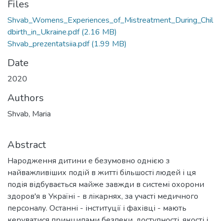
Files
Shvab_Womens_Experiences_of_Mistreatment_During_Chil
dbirth_in_Ukraine.pdf
(2.16 MB)
Shvab_prezentatsiia.pdf
(1.99 MB)
Date
2020
Authors
Shvab, Maria
Abstract
Народження дитини е безумовно однією з
найважливіших подій в житті більшості людей і ця
подія відбувається майже завжди в системі охорони
здоров'я в Україні - в лікарнях, за участі медичного
персоналу. Останні - інституції і фахівці - мають
керуватися принципами безпеки, доступності, якості і