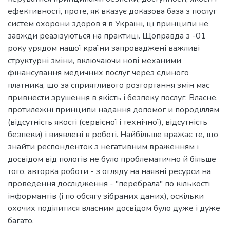
ефективності, проте, як вказує доказова база з послуг
систем охорони здоров я в Україні, ці принципи не
завжди реазізуються на практиці. Щоправда з -01
року урядом нашої країни запроваджені важливі
структурні зміни, включаючи нові механими
фінансування медичних послуг через єдиного
платника, що за сприятливого розгортання змін мас
привнести зрушення в якість і безпеку послуг. Власне,
протилежні принципи надання допомог и породіллям
(відсутність якості (сервісної і технічної), відсутність
безпеки) і виявлені в роботі. Найбільше вражає те, що
знайти респонденток з негативним враженням і
досвідом від пологів не було проблематично й більше
того, авторка роботи - з огляду на наявні ресурси на
проведення дослідження - "перебрала" по кількості
інформантів (і по обсягу зібраних даних), оскільки
охочих поділитися власним досвідом було дуже і дуже
багато.