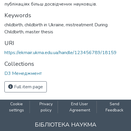
публікаціях більш досвідчених науковців.
Keywords
childbirth
,
childbirth in Ukraine
,
mistreatment During
Childbirth
,
master thesis
URI
https://ekmair.ukma.edu.ua/handle/123456789/18159
Collections
D3 Менеджмент
Full item page
Cookie
Privacy
End User
Send
settings
policy
Agreement
Feedback
БІБЛІОТЕКА НАУКМА