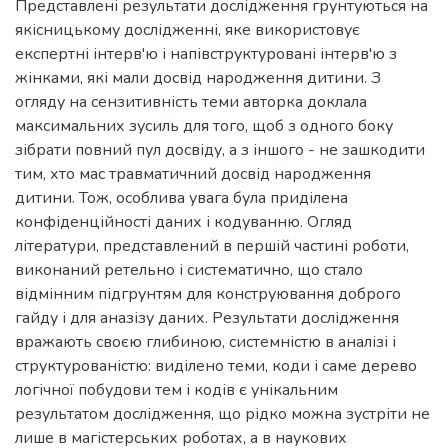
Представлені результати дослідження грунтуються на
якісницькому дослідженні, яке використовує
експертні інтерв'ю і напівструктуровані інтерв'ю з
жінками, які мали досвід народження дитини. З
огляду на сензитивність теми авторка доклала
максимальних зусиль для того, щоб з одного боку
зібрати повний пул досвіду, а з іншого - не зашкодити
тим, хто мас травматичний досвід народження
дитини. Тож, особлива увага була приділена
конфіденційності даних і кодуванню. Огляд
літератури, представлений в першій частині роботи,
виконаний ретельно і систематично, що стало
відмінним підгрунтям для конструювання доброго
гайду і для аназізу даних. Результати дослідження
вражають своєю глибиною, системністю в аналізі і
структурованістю: виділено теми, коди і саме дерево
логічної побудови тем і кодів є унікальним
результатом дослідження, що рідко можна зустріти не
лише в магістерських роботах, а в наукових