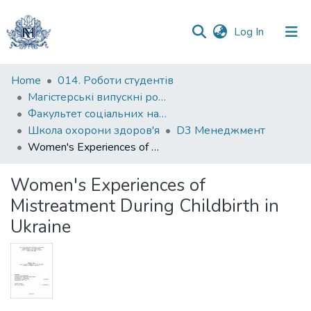
(current)
Log In
Communities
Home
014. Роботи студентів
&
Магістерські випускні роботи
Collections
Факультет соціальних наук і соціальних технологій
Школа охорони здоров'я
D3 Менеджмент
All of DSpace
Women's Experiences of Mistreatment During Childbirth in Ukraine
Statistics
Women's Experiences of
Mistreatment During Childbirth in
Ukraine