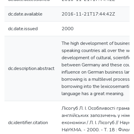
dc.date.available
2016-11-21T17:44:42Z
dc.date.issued
2000
The high development of business a
speaking countries all over the wor
development of cultural, scientific, p
between Germany and these countr
dc.description.abstract
influence on German business lang
borrowing is a multilevel process. 
borrowing into the lexicosemantic 
language has a great meaning.
Лісогуб Л. І. Особливості грама
англійських запозичень у німец
dc.identifier.citation
економіки / Л. І. Лісогуб // Наук
НаУКМА. - 2000. - Т. 18 : Філолог