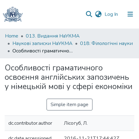
(current)
Log In
Communities
Home
013. Видання НаУКМА
&
Наукові записки НаУКМА
018: Філологічні науки
Collections
Особливості граматичного освоєння англійських запозичень у німецькій мові у сфері економіки
All of DSpace
Особливості граматичного
освоєння англійських запозичень
Statistics
у німецькій мові у сфері економіки
Simple item page
dc.contributor.author
Лісогуб, Л.
dc.date.accessioned
2016-11-21T17:44:42Z