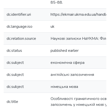
85-88.
dc.identifier.uri
https://ekmair.ukma.edu.ua/hand
dc.language.iso
uk
dc.relation.source
Наукові записки НаУКМА: Філол
dc.status
published earlier
dc.subject
економічна сфера
dc.subject
англійські запозичення
dc.subject
німецька мова
Особливості граматичного осво
dc.title
запозичень у німецькій мові у 