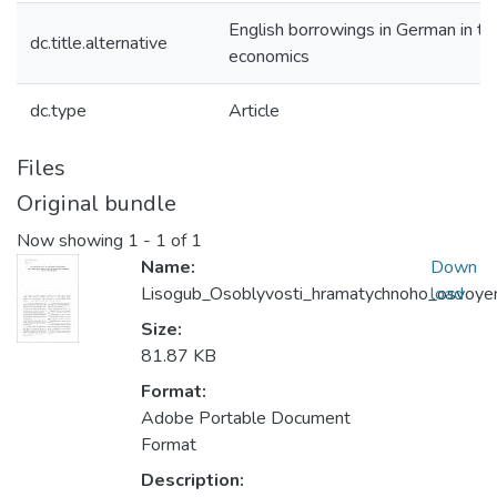
English borrowings in German in th
dc.title.alternative
economics
dc.type
Article
Files
Original bundle
Now showing
1 - 1 of 1
Name:
Down
Lisogub_Osoblyvosti_hramatychnoho_osvoye
load
Size:
81.87 KB
Format:
Adobe Portable Document
Format
Description: