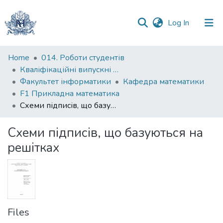
(current)
Log In
Communities
Home
014. Роботи студентів
&
Кваліфікаційні випускні роботи здобувачів вищої освіти бакалаврських програм
Collections
Факультет інформатики
Кафедра математики
F1 Прикладна математика
All of DSpace
Схеми підписів, що базуються на решітках
Statistics
Схеми підписів, що базуються на
решітках
Files