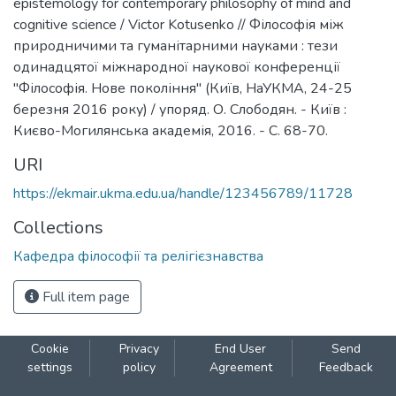
epistemology for contemporary philosophy of mind and
cognitive science / Victor Kotusenko // Філософія між
природничими та гуманітарними науками : тези
одинадцятої міжнародної наукової конференції
"Філософія. Нове покоління" (Київ, НаУКМА, 24-25
березня 2016 року) / упоряд. О. Слободян. - Київ :
Києво-Могилянська академія, 2016. - С. 68-70.
URI
https://ekmair.ukma.edu.ua/handle/123456789/11728
Collections
Кафедра філософії та релігієзнавства
Full item page
Cookie
Privacy
End User
Send
settings
policy
Agreement
Feedback