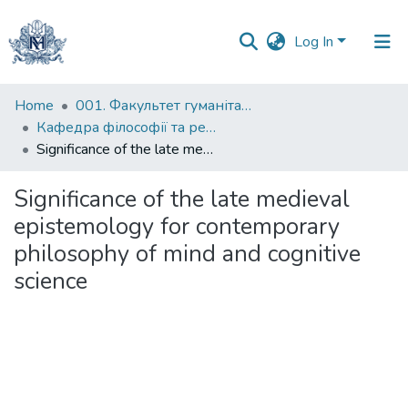
Log In
Communities
Home
001. Факультет гуманітарних наук
&
Кафедра філософії та релігієзнавства
Collections
Significance of the late medieval epistemology for contemporary philosophy of mind and cognitive science
All of DSpace
Significance of the late medieval
epistemology for contemporary
Statistics
philosophy of mind and cognitive
science