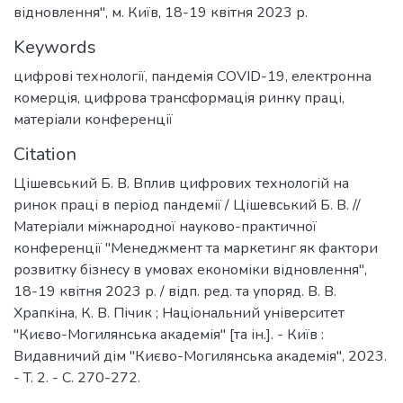
відновлення", м. Київ, 18-19 квітня 2023 р.
Keywords
цифрові технології
,
пандемія COVID-19
,
електронна
комерція
,
цифрова трансформація ринку праці
,
матеріали конференції
Citation
Цішевський Б. В. Вплив цифрових технологій на
ринок праці в період пандемії / Цішевський Б. В. //
Матеріали міжнародної науково-практичної
конференції "Менеджмент та маркетинг як фактори
розвитку бізнесу в умовах економіки відновлення",
18-19 квітня 2023 р. / відп. ред. та упоряд. В. В.
Храпкіна, К. В. Пічик ; Національний університет
"Києво-Могилянська академія" [та ін.]. - Київ :
Видавничий дім "Києво-Могилянська академія", 2023.
- T. 2. - C. 270-272.