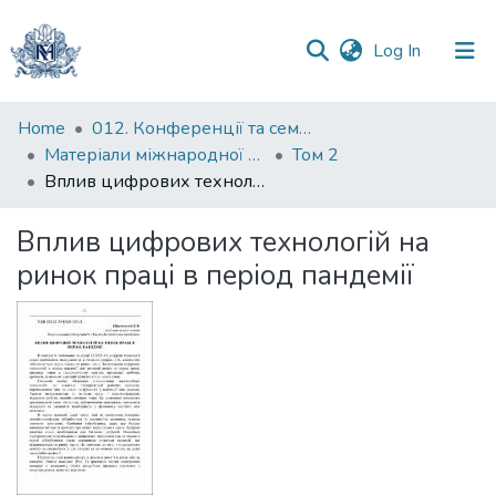
(current)
Log In
Communities
Home
012. Конференції та семінари НаУКМА
&
Матеріали міжнародної науково-практичної конференції "Менеджмент та маркетинг як фактори розвитку бізнесу в умовах економіки відновлення", 18-19 квітня 2023 р.
Том 2
Collections
Вплив цифрових технологій на ринок праці в період пандемії
All of DSpace
Вплив цифрових технологій на
ринок праці в період пандемії
Statistics