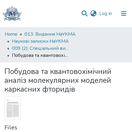
(current)
Log In
Communities
Home
013. Видання НаУКМА
&
Наукові записки НаУКМА
Collections
009 (2): Спеціальний випуск
Побудова та квантовохімічний аналіз молекулярних моделей каркасних фторидів
All of DSpace
Побудова та квантовохімічний
Statistics
аналіз молекулярних моделей
каркасних фторидів
Files