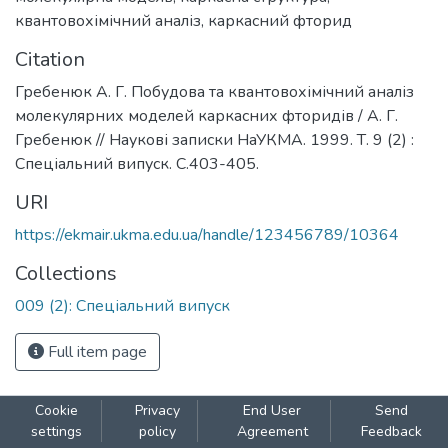
квантовохімічний аналіз
,
каркасний фторид
Citation
Гребенюк А. Г. Побудова та квантовохімічний аналіз
молекулярних моделей каркасних фторидів / А. Г.
Гребенюк // Наукові записки НаУКМА. 1999. Т. 9 (2) :
Спеціальний випуск. С.403-405.
URI
https://ekmair.ukma.edu.ua/handle/123456789/10364
Collections
009 (2): Спеціальний випуск
Full item page
Cookie
Privacy
End User
Send
settings
policy
Agreement
Feedback