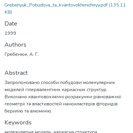
Grebenyuk_Pobudova_ta_kvantovokhimichnyy.pdf
(135.11
KB)
Date
1999
Authors
Гребенюк, А. Г.
Abstract
Запропоновано способи побудови молекулярних
моделей гіпервалентних каркасних структур.
Виконано квантовохімічні розрахунки рівноважної
геометрії та властивостей нанокластерів фторидів
берилію та алюмінію.
Keywords
молекулярна модель
,
каркасна структура
,