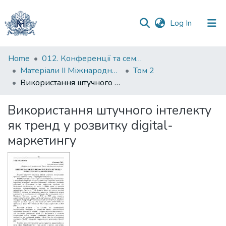
(current)
Log In
Communities
Home
012. Конференції та семінари НаУКМА
&
Матеріали II Міжнародної науково-практичної конференції "Менеджмент та маркетинг як фактори розвитку бізнесу", 17-19 квітня 2024 р.
Том 2
Collections
Використання штучного інтелекту як тренд у розвитку digital-маркетингу
All of DSpace
Використання штучного інтелекту
як тренд у розвитку digital-
Statistics
маркетингу