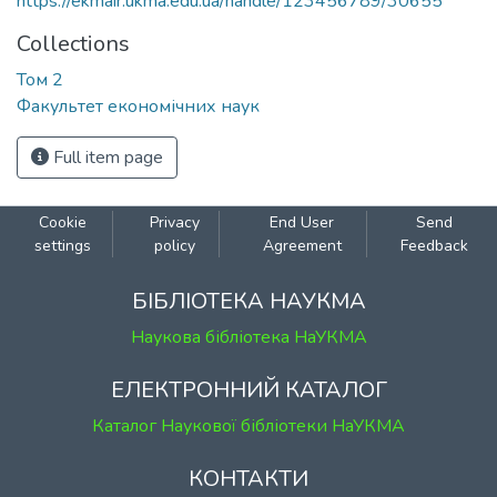
https://ekmair.ukma.edu.ua/handle/123456789/30655
Collections
Том 2
Факультет економічних наук
Full item page
Cookie
Privacy
End User
Send
settings
policy
Agreement
Feedback
БІБЛІОТЕКА НАУКМА
Наукова бібліотека НаУКМА
ЕЛЕКТРОННИЙ КАТАЛОГ
Каталог Наукової бібліотеки НаУКМА
КОНТАКТИ