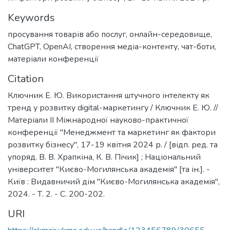
Keywords
просування товарів або послуг
,
онлайн-середовище
,
ChatGPT
,
OpenAI
,
створення медіа-контенту
,
чат-боти
,
матеріали конференції
Citation
Ключник Е. Ю. Використання штучного інтелекту як
тренд у розвитку digital-маркетингу / Ключник Е. Ю. //
Матеріали ІІ Міжнародної науково-практичної
конференції "Менеджмент та маркетинг як фактори
розвитку бізнесу", 17-19 квітня 2024 р. / [відп. ред. та
упоряд. В. В. Храпкіна, К. В. Пічик] ; Національний
університет "Києво-Могилянська академія" [та ін.]. -
Київ : Видавничий дім "Києво-Могилянська академія",
2024. - Т. 2. - С. 200-202.
URI