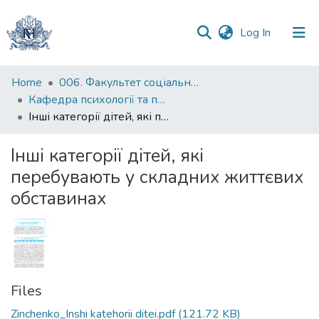
(current)
Log In
Communities
Home
006. Факультет соціальних наук і соціальних технологій
&
Кафедра психології та педагогіки
Collections
Інші категорії дітей, які перебувають у складних життєвих обставинах
All of DSpace
Інші категорії дітей, які
перебувають у складних життєвих
Statistics
обставинах
Files
Zinchenko_Inshi katehorii ditei.pdf
(121.72 KB)