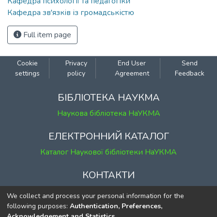
Кафедра психології та педагогіки
Кафедра зв'язків із громадськістю
Full item page
Cookie
Privacy
End User
Send
settings
policy
Agreement
Feedback
БІБЛІОТЕКА НАУКМА
Наукова бібліотека НаУКМА
ЕЛЕКТРОННИЙ КАТАЛОГ
Каталог Наукової бібліотеки НаУКМА
КОНТАКТИ
м. Київ, вул. Григорія Сковороди, 2
We collect and process your personal information for the
к. 1, к. 120
following purposes:
Authentication, Preferences,
Acknowledgement and Statistics
.