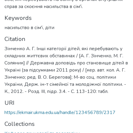
справ за скоєння насильства в сім'ї.
Keywords
насильство в сім'ї
,
діти
Citation
Зінченко А. Г. Інші категорії дітей, які перебувають у
складних життєвих обставинах / [А. Г. Зінченко, М. Г.
Соляник] // Державна доповідь про становище дітей в
Україні (за підсумками 2011 року) / [кер. авт. кол. А. Г.
Зінченко; ред. В. О. Берегова]; М-во соц. політики
України, Держ. ін-т сімейної та молодіжної політики. -
К., 2012. - Розд. ІІІ, підр. 3.4. - С. 113-120: табл.
URI
https://ekmair.ukma.edu.ua/handle/123456789/2317
Collections