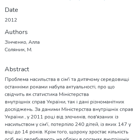
Date
2012
Authors
Зінченко, Алла
Соляник, М.
Abstract
Проблема насильства в сім'ї та дитячому середовищі
останніми роками набула актуальності, про що
свідчить як статистика Міністерства
внутрішніх справ України, так і дані різноманітних
досліджень. За даними Міністерства внутрішніх справ
України , у 2011 році від злочинів, пов'язаних із
насильством у сім'ї, потерпіло 240 дітей, із яких 147 у
віці до 14 років. Крім того, щороку зростає кількість
осіб, які перебувають на обліку в органах внутрішніх