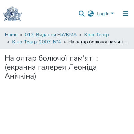
Log In
Communities
Home
013. Видання НаУКМА
Кіно-Театр
&
Кіно-Театр. 2007. №4
На олтар болючої пам'яті : (екранна галерея Леоніда Анічкіна)
Collections
На олтар болючої пам'яті :
All of DSpace
(екранна галерея Леоніда
Анічкіна)
Statistics