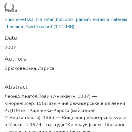
Loading...
Files
Briukhovetska_Na_oltar_boliuchoi_pamiati_ekranna_halereia
_Leonida_Anichkina.pdf
(1.11 MB)
Date
2007
Authors
Брюховецька, Лариса
Abstract
Леонід Анатолійович Анічкін (н. 1937) —
кінорежисер. 1958 закінчив режисерське відділення
КДІТМ ім. І.Карпенка-Карого (майстерня
М.Верхацького), 1963 — Вищі кінорежисерські курси
в Москві. З 1974 - на студії "Київнаукфільм". Поставив
науково-популярні, історико-біографічні,