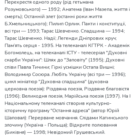
Перехрестя одного роду (рід гетьмана
Розумовського) — 1992; Анатема (Іван Мазепа, життя і
смерть); Останній злет (останні роки життя
Б.Хмельницького); Пилип Орлик. Пакти і конституції,
всі три — 1993; Тарас Шевченко. Спадщина — 1994;
Тарас Шевченко. Надії; Легенди Дніпрових круч;
Пам’ять серця - 1995. На телеканалі КГТРК - Академік
Богомолець, на телеканалі ІСТУ - телесеріал "Духовні
скарби України": Шлях до "Заповіту" (1995); Духовні
співи Павла Тичини; Гіркі усмішки Остапа Вишні;
Володимир Сосюра. Любіть Україну (всі три — 1996);
цикл мініатюр "Духовна спадщина" (духовна
церковна поезія): Різдвяна поезія, Різдвяне благовістя
(1996); Великодня поезія, Марійська поезія (1997). На І
Національному телеканалі створив культурно-
історичну програму "Остання адреса" (автор Юрій
Шаповал): Перерване мовчання. Слідами Катинського
злочину (Україна - Польща); Відкрите полювання
(Биківня) — 1998; Невідомий Грушевський.