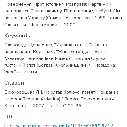
Повернення. Протистояння. Розправа; Партійний
націоналіст. Склад злочину. Підвищення у небутті; Сім
пострілів в Україну (Симон Петлюра), усі - 1999, Тетяна
Олексенко. Перші кроки — 2000.
Keywords
Олександр Довженко
,
"Україна в огні"
,
"Навіщо
перекладати Вергілія?"
,
"Жива легенда століть"
,
"Анатема. Гетьман Іван Мазепа"
,
Богдан Ступка
,
"Останній злет (Богдан Хмельницький)"
,
"Невідома
Україна"
,
стаття
Citation
Брюховецька Л. І. На олтар болючої пам'яті : (екранна
галерея Леоніда Анічкіна) / Лариса Брюховецька //
Кіно-Театр. - 2007. - № 4. - С. 23-26.
URI
https://ekmair.ukma.edu.ua/handle/123456789/29712