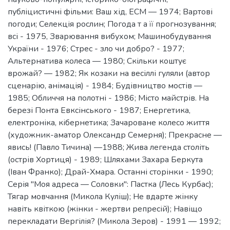
публіцистичні фільми: Ваш хід, ЕСМ — 1974; Вартові
погоди; Селекція рослин; Погода т а її прогнозування;
всі - 1975, Зварювання вибухом; Машинобудування
України - 1976; Стрес - зло чи добро? - 1977;
Альтернатива колеса — 1980; Скільки коштує
врожай? — 1982; Як козаки на весіллі гуляли (автор
сценарію, анімація) - 1984; Будівництво мостів —
1985; Обличчя на полотні - 1986; Місто майстрів. На
березі Понта Евксінського - 1987; Енергетика,
електроніка, кібернетика; Зачароване колесо життя
(художник-аматор Олександр Семерня); Прекрасне —
явись! (Павло Тичина) —1988; Жива легенда століть
(острів Хортиця) - 1989; Шляхами Захара Беркута
(Іван Франко); Драй-Хмара. Останні сторінки - 1990;
Серія "Моя адреса — Соловки": Пастка (Лесь Курбас);
Тягар мовчання (Микола Куліш); Не вдарте жінку
навіть квіткою (жінки - жертви репресій); Навіщо
перекладати Вергілія? (Микола Зеров) - 1991 — 1992;