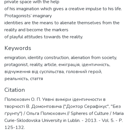
private space with the help
of his imagination which gives a creative impulse to his life.
Protagonists’ imaginary
identities are the means to alienate themselves from the
reality and become the markers
of playful attitudes towards the reality.
Keywords
emigration
,
identity construction
,
alienation from society
,
protagonist
,
reality
,
article
,
еміграція
,
ідентичність
,
відчуження від суспільства
,
головний герой
,
реальність
,
стаття
Citation
Полюхович О. П. Уявні виміри ідентичности в
творчості В. Домонтовича ("Доктор Серафікус", "Без
ґрунту") / Ольга Полюхович // Spheres of Culture / Maria
Curie-Sklodovska University in Lublin. - 2013. - Vol. 5. - Р.
125-132.