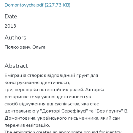
Domontovycha.pdf
(227.73 KB)
Date
2013
Authors
Полюхович, Ольга
Abstract
Еміграція створює відповідний ґрунт для
конструювання ідентичності,
гри, перевірки потенційних ролей. Авторка
розкриває тему уявної ідентичності як
спосіб відчуження від суспільства, яка стає
центральною у "Докторі Серефікусі" та "Без ґрунту" В.
Домонтовича, українського письменника, який сам
пережив еміграцію.
The emigration creates an appropriate ground for identity