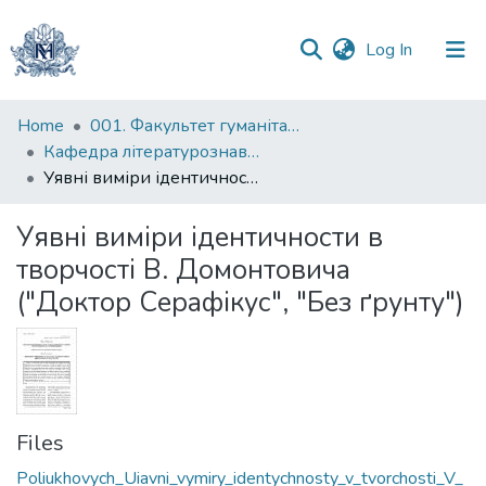
(current)
Log In
Communities
Home
001. Факультет гуманітарних наук
&
Кафедра літературознавства імені Володимира Моренця
Collections
Уявні виміри ідентичности в творчості В. Домонтовича ("Доктор Серафікус", "Без ґрунту")
All of DSpace
Уявні виміри ідентичности в
творчості В. Домонтовича
Statistics
("Доктор Серафікус", "Без ґрунту")
Files
Poliukhovych_Uiavni_vymiry_identychnosty_v_tvorchosti_V_