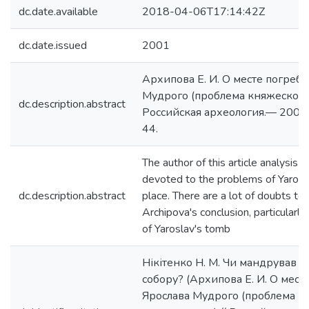
dc.date.available
2018-04-06T17:14:42Z
dc.date.issued
2001
Архипова E. И. О месте погреб
Мудрого (проблема княжеской 
dc.description.abstract
Российская археология.— 2001
44.
The author of this article analysis 
devoted to the problems of Yarosla
dc.description.abstract
place. There are a lot of doubts to 
Archipova's conclusion, particularl
of Yaroslav's tomb
Нікітенко Н. М. Чи мандрував с
собору? (Архипова Е. И. О мест
Ярослава Мудрого (проблема к