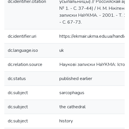
dc.identifier.citation
усыпальницы) // Российская арх
№ 1. - С. 37-44) / Н. М. Нікітенко
записки НаУКМА. - 2001. - Т. 19 
- С. 67-73.
dc.identifier.uri
https://ekmair.ukma.edu.ua/han
dc.language.iso
uk
dc.relation.source
Наукові записки НаУКМА: Істор
dc.status
published earlier
dc.subject
sarcophagus
dc.subject
the cathedral
dc.subject
history