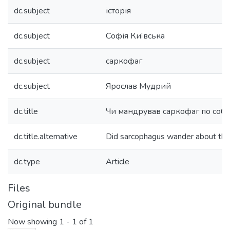
dc.subject
історія
dc.subject
Софія Київська
dc.subject
саркофаг
dc.subject
Ярослав Мудрий
dc.title
Чи мандрував саркофаг по соб
dc.title.alternative
Did sarcophagus wander about the
dc.type
Article
Files
Original bundle
Now showing
1 - 1 of 1