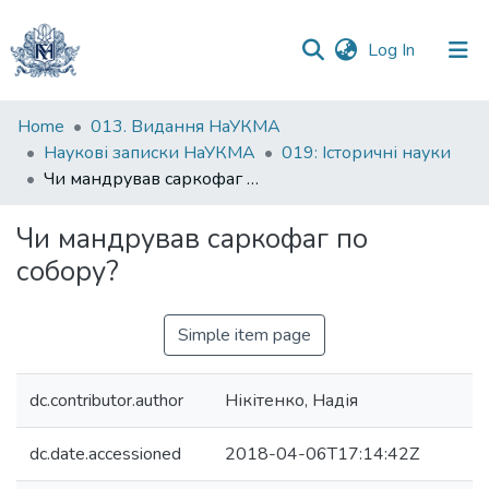
(current)
Log In
Communities
Home
013. Видання НаУКМА
&
Наукові записки НаУКМА
019: Історичні науки
Collections
Чи мандрував саркофаг по собору?
All of DSpace
Чи мандрував саркофаг по
собору?
Statistics
Simple item page
dc.contributor.author
Нікітенко, Надія
dc.date.accessioned
2018-04-06T17:14:42Z