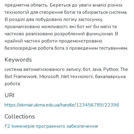
предметна область. Береться до уваги аналіз різних
технологій для створення ботів та обирається система.
В розділі два побудовано логіку застосунку,
проаналізовано можливості, які бот міг би мати та
частково реалізовано розроблений функціонал. В
крайній частині роботи продемонстровано
безпосередня робота бота з проведеним тестуванням.
Keywords
система автоматизованого запису
,
бот
,
Java
,
Python
,
The
Bot Framework
,
Microsoft .Net технології
,
бакалаврська
робота
URI
https://ekmair.ukma.edu.ua/handle/123456789/22396
Collections
F2 Інженерія програмного забезпечення