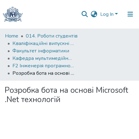
Log In
Communities
Home
014. Роботи студентів
&
Кваліфікаційні випускні роботи здобувачів вищої освіти бакалаврських програм
Collections
Факультет інформатики
Кафедра мультимедійних систем
All of DSpace
F2 Інженерія програмного забезпечення
Розробка бота на основі Microsoft .Net технологій
Statistics
Розробка бота на основі Microsoft
.Net технологій