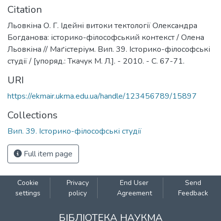
Citation
Льовкіна О. Г. Ідейні витоки тектології Олександра
Богданова: історико-філософський контекст / Олена
Льовкіна // Маґістеріум. Вип. 39. Історико-філософські
студії / [упоряд.: Ткачук М. Л.]. - 2010. - С. 67-71.
URI
https://ekmair.ukma.edu.ua/handle/123456789/15897
Collections
Вип. 39. Історико-філософські студії
Full item page
Cookie
Privacy
End User
Send
settings
policy
Agreement
Feedback
БІБЛІОТЕКА НАУКМА