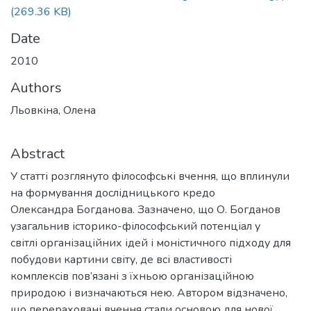
(269.36 KB)
Date
2010
Authors
Льовкіна, Олена
Abstract
У статті розглянуто філософські вчення, що вплинули
на формування дослідницького кредо
Олександра Богданова. Зазначено, що О. Богданов
узагальнив історико-філософський потенціал у
світлі організаційних ідей і моністичного підходу для
побудови картини світу, де всі властивості
комплексів пов’язані з їхньою організаційною
природою і визначаються нею. Автором відзначено,
що перераховані вчення стали основою для нової