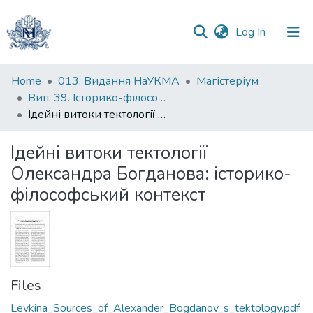
(current)
Log In
Communities
Home
013. Видання НаУКМА
Магістеріум
&
Вип. 39. Історико-філософські студії
Collections
Ідейні витоки тектології Олександра Богданова: історико-філософський контекст
All of DSpace
Ідейні витоки тектології
Олександра Богданова: історико-
Statistics
філософський контекст
Files
Levkina_Sources_of_Alexander_Bogdanov_s_tektology.pdf