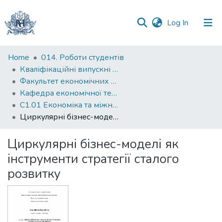
(current)
Log In
Communities
Home
014. Роботи студентів
&
Кваліфікаційні випускні роботи здобувачів вищої освіти бакалаврських програм
Collections
Факультет економічних наук
Кафедра економічної теорії
All of DSpace
С1.01 Економіка та міжнародні економічні відносини (економіка)
Циркулярні бізнес-моделі як інструменти стратегії сталого розвитку
Statistics
Циркулярні бізнес-моделі як
інструменти стратегії сталого
розвитку