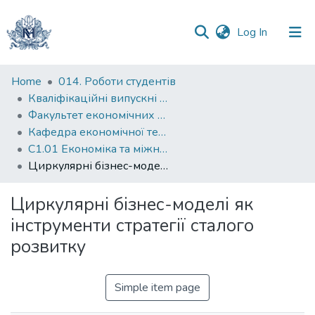
(current)
Log In
Communities
Home
014. Роботи студентів
&
Кваліфікаційні випускні роботи здобувачів вищої освіти бакалаврських програм
Collections
Факультет економічних наук
Кафедра економічної теорії
All of DSpace
С1.01 Економіка та міжнародні економічні відносини (економіка)
Циркулярні бізнес-моделі як інструменти стратегії сталого розвитку
Statistics
Циркулярні бізнес-моделі як
інструменти стратегії сталого
розвитку
Simple item page