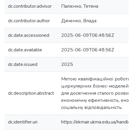
dc.contributor.advisor
Палієнко, Тетяна
dc.contributor.author
Дяченко, Влада
dc.date.accessioned
2025-06-09T06:48:56Z
dc.date.available
2025-06-09T06:48:56Z
dc.date.issued
2025
Метою кваліфікаційної роботи 
циркулярних бізнес-моделей як
dc.description.abstract
для досягнення сталого розвит
економічну ефективність, еколог
соціальну відповідальність.
dc.identifier.uri
https://ekmair.ukma.edu.ua/han