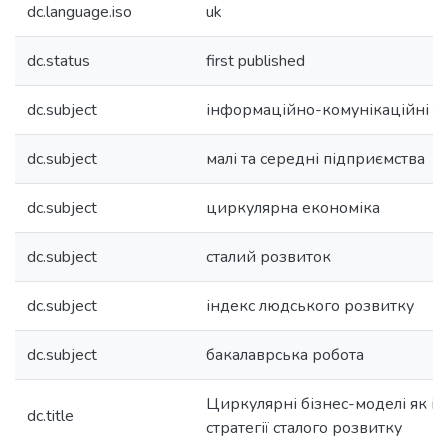
dc.language.iso
uk
dc.status
first published
dc.subject
інформаційно-комунікаційні те
dc.subject
малі та середні підприємства
dc.subject
циркулярна економіка
dc.subject
сталий розвиток
dc.subject
індекс людського розвитку
dc.subject
бакалаврська робота
Циркулярні бізнес-моделі як і
dc.title
стратегії сталого розвитку