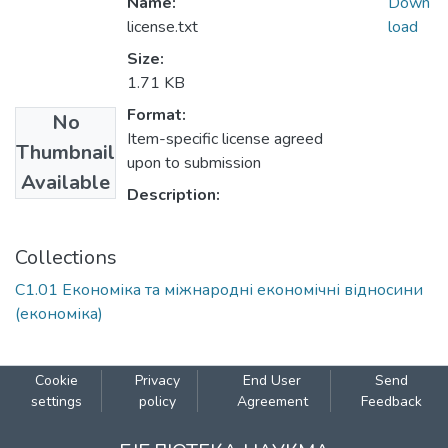
Name:
Down
license.txt
load
Size:
1.71 KB
Format:
No
Item-specific license agreed
Thumbnail
upon to submission
Available
Description:
Collections
С1.01 Економіка та міжнародні економічні відносини
(економіка)
Cookie
Privacy
End User
Send
settings
policy
Agreement
Feedback