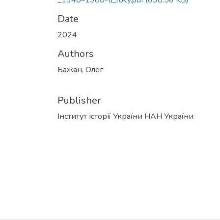
_1940–1980-ti_roky.pdf
(638.56 KB)
Date
2024
Authors
Бажан, Олег
Publisher
Інститут історії України НАН України