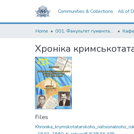
Communities & Collections
All of 
Home
001. Факультет гуманітарних наук
Кафе
Хроніка кримськотата
Files
Khronika_krymskotatarskoho_natsionalnoho_ru