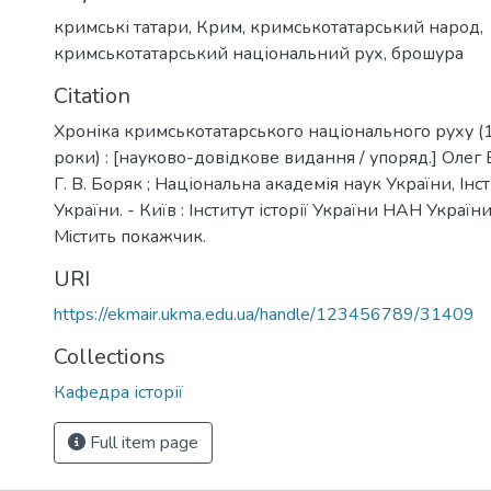
кримські татари
,
Крим
,
кримськотатарський народ
,
кримськотатарський національний рух
,
брошура
Citation
Хроніка кримськотатарського національного руху (
роки) : [науково-довідкове видання / упоряд.] Олег Б
Г. В. Боряк ; Національна академія наук України, Інсти
України. - Київ : Інститут історії України НАН України,
Micтить пoкaжчик.
URI
https://ekmair.ukma.edu.ua/handle/123456789/31409
Collections
Кафедра історії
Full item page