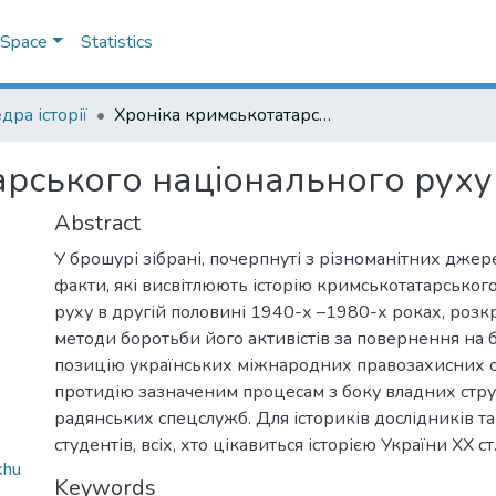
DSpace
Statistics
дра історії
Хроніка кримськотатарського національного руху (1940–1980-ті роки)
рського національного руху 
Abstract
У брошурі зібрані, почерпнуті з різноманітних джер
факти, які висвітлюють історію кримськотатарськог
руху в другій половині 1940-х –1980-х роках, роз
методи боротьби його активістів за повернення на 
позицію українських міжнародних правозахисних о
протидію зазначеним процесам з боку владних стру
радянських спецслужб. Для істориків дослідників та
студентів, всіх, хто цікавиться історією України ХХ ст
khu
Keywords