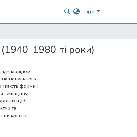
Log In
(1940–1980-ті роки)
ел, маловідомі
о національного
кривають форми і
батьківщину,
рганізацій,
ктур та
 викладачів,
.