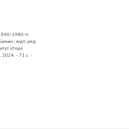
1940–1980-ті
ажан ; відп. ред.
тут історії
 2024. - 71 с. -