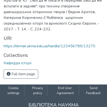
Арістов В. Ю. "Овогда ж писати в передняя, овогда же
вступати в задняя": про техніку створення
давньоруських історичних творів / Вадим Арістов,
Катерина Кириченко // Ruthenica : щорічник
середньовічної історії та археології Східної Європи. -
2017. - Т. 14. - С. 224-232.
URI
https://ekmair.ukma.edu.ua/handle/123456789/13275
Collections
Кафедра історії
Full item page
Cookie
Privacy
End User
Send
settings
policy
Agreement
Feedback
БІБЛІОТЕКА НАУКМА