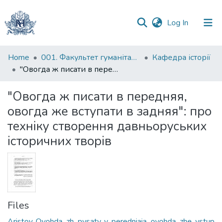
(current)
Log In
Communities
Home
001. Факультет гуманітарних наук
Кафедра історії
&
"Овогда ж писати в передняя, овогда же вступати в задняя": про техніку створення давньоруських історичних творів
Collections
"Овогда ж писати в передняя,
All of DSpace
овогда же вступати в задняя": про
техніку створення давньоруських
Statistics
історичних творів
Files
Aristov_Ovohda_zh_pysaty_v_peredniaia_ovohda_zhe_vstup