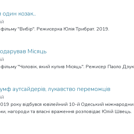
один козак...
ій
 фільму "Вибір". Режисерка Юлія Трибрат. 2019.
подарував Місяць
ій
 фільму "Чоловік, який купив Місяць". Режисер Паоло Дзук
умф аутсайдерів, лукавство переможців
ій
 2019 року відбувся ювілейний 10-й Одеський міжнародни
ми, нагороди та власні враження розповідає Юлій Швець.