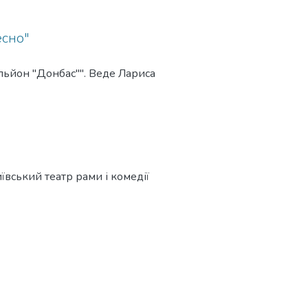
есно"
альйон "Донбас"". Веде Лариса
ївський театр рами і комедії