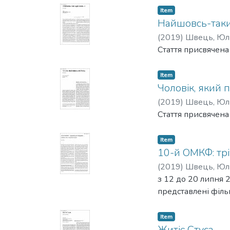
Item
Найшовсь-таки 
(
2019
)
Швець, Юл
Стаття присвячена
Item
Чоловік, який 
(
2019
)
Швець, Юл
Стаття присвячена
Item
10-й ОМКФ: трі
(
2019
)
Швець, Юл
з 12 до 20 липня
представлені філь
Item
Житіє Стуса