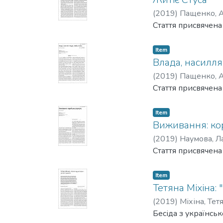
(
2019
)
Пащенко, А
Стаття присвячен
Item
Влада, насилля
(
2019
)
Пащенко, А
Стаття присвячена
Item
Виживання: ко
(
2019
)
Наумова, Л
Стаття присвячена
Item
Тетяна Міхіна:
(
2019
)
Міхіна, Тет
Бесіда з українсь