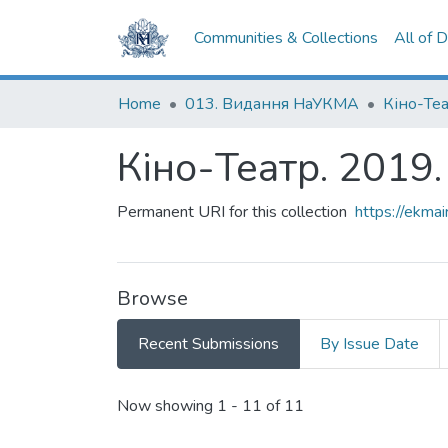
Communities & Collections
All of 
Home
013. Видання НаУКМА
Кіно-Те
Кіно-Театр. 2019
Permanent URI for this collection
https://ekm
Browse
Recent Submissions
By Issue Date
Recent Submissions
Now showing
1 - 11 of 11