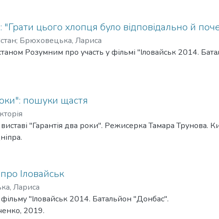
: "Грати цього хлопця було відповідально й поч
Істан
;
Брюховецька, Лариса
Істаном Розумним про участь у фільмі "Іловайськ 2014. Бат
роки": пошуки щастя
кторія
виставі "Гарантія два роки". Режисерка Тамара Трунова. Ки
ніпра.
про Іловайськ
ка, Лариса
 фільму "Іловайськ 2014. Батальйон "Донбас".
енко, 2019.