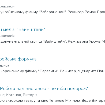
настасія
а українському фільму "Заборонений". Режисер Роман Бро
 і медіа. "Вайнштейн"
настасія
 документальній стрічці "Вайнштейн". Режисерка Урсула 
рейська формула
ариса
 корейському фільму "Паразити". Режисер, сценарист Пон
 "Робота над виставою - це ніби подорож"
яна
;
Котенок, Вікторія
кою акторкою театру та кіно Тетяною Міхіною. Веде Віктор