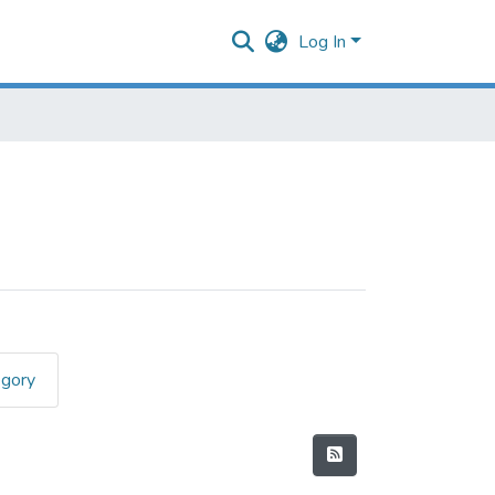
Log In
egory