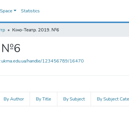
DSpace
Statistics
атр
Кіно-Театр. 2019. №6
. №6
air.ukma.edu.ua/handle/123456789/16470
By Author
By Title
By Subject
By Subject Cat