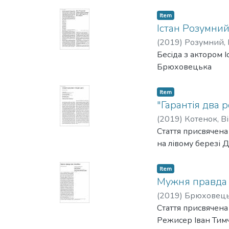
Item
Істан Розумний
(
2019
)
Розумний, 
Бесіда з актором 
Брюховецька
Item
"Гарантія два 
(
2019
)
Котенок, Ві
Стаття присвячена 
на лівому березі Д
Item
Мужня правда 
(
2019
)
Брюховець
Стаття присвячена
Режисер Іван Тимч