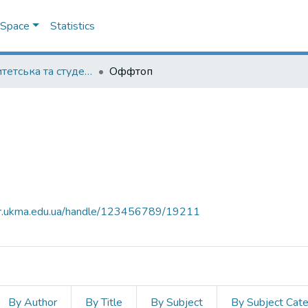
DSpace
Statistics
Університетська та студентська періодика
Оффтоп
air.ukma.edu.ua/handle/123456789/19211
By Author
By Title
By Subject
By Subject Cat