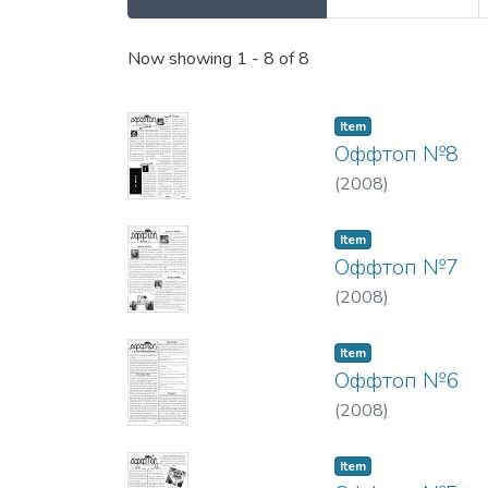
Recent Submissions
Now showing
1 - 8 of 8
Item
Оффтоп №8
(
2008
)
Item
Оффтоп №7
(
2008
)
Item
Оффтоп №6
(
2008
)
Item