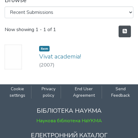
Browse
Recent Submissions
Now showing
1 - 1 of 1
Item
Vivat academia!
(
2007
)
Cookie
Privacy
End User
Send
settings
policy
Agreement
Feedback
БІБЛІОТЕКА НАУКМА
Наукова бібліотека НаУКМА
ЕЛЕКТРОННИЙ КАТАЛОГ