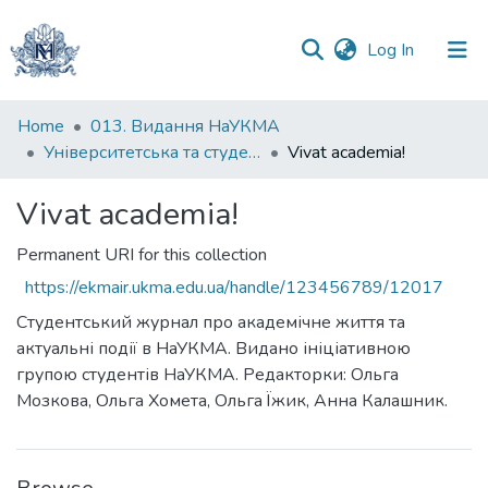
(current)
Log In
Communities
Home
013. Видання НаУКМА
&
Університетська та студентська періодика
Vivat academia!
Collections
Vivat academia!
All of DSpace
Permanent URI for this collection
Statistics
https://ekmair.ukma.edu.ua/handle/123456789/12017
Студентський журнал про академічне життя та
актуальні події в НаУКМА. Видано ініціативною
групою студентів НаУКМА. Редакторки: Ольга
Мозкова, Ольга Хомета, Ольга Їжик, Анна Калашник.