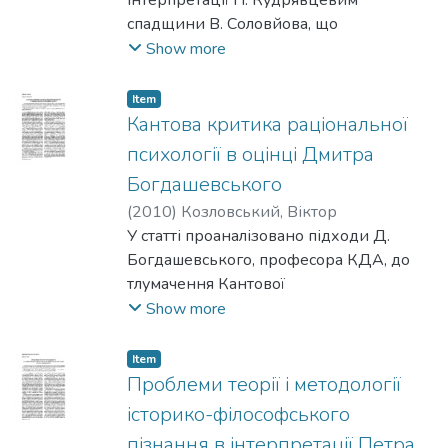
спадщини В. Соловйова, що
увиразнюєтьcя у спробі показати
Show more
нерозривну єдність його поетичного та
містичного досвіду з філософською
Item
творчістю.
Кантова критика раціональної
психології в оцінці Дмитра
Богдашевського
(
2010
)
Козловський, Віктор
У статті проаналізовано підходи Д.
Богдашевського, професора КДА, до
тлумачення Кантової
критики раціональної психології як
Show more
важливої частини догматичної
метафізики. Особливу увагу
Item
звернено на позитивні наслідки цієї
Проблеми теорії і методології
критики для формування моделі
історико-філософського
метафізики, яка по-новому
пізнання в інтерпретації Петра