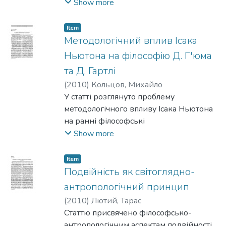
філософії, співвідношення
Show more
індивідуального та універсального,
біографічного і вічного в історико-
Item
філософському процесі. Автор показує,
Методологічний вплив Ісака
що поширені звинувачення Ясперса у
Ньютона на філософію Д. Г'юма
психологізації та
та Д. Гартлі
атомізації історії філософії є
(
2010
)
Кольцов, Михайло
безпідставними, оскільки не
У статті розглянуто проблему
враховують наполегливе прагнення
методологічного впливу Ісака Ньютона
мислителя до осягнення індивідуальних
на ранні філософські
актів філософування в контексті
роботи Девіда Г’юма та Девіда Гартлі.
Show more
philosophia perennis.
Item
Подвійність як світоглядно-
антропологічний принцип
(
2010
)
Лютий, Тарас
Статтю присвячено філософсько-
антропологічним аспектам подвійності