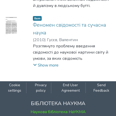
й дуалізму в людському бутті.
Item
Феномен свідомості та сучасна
наука
(
2010
)
Гусєв, Валентин
Розглянуто проблему введення
свідомості до наукової картини світу й
умови, за яких свідомість
може стати предметом наукового
Show more
пізнання.
Cookie
Privacy
End User
Send
settings
policy
Agreement
Feedback
БІБЛІОТЕКА НАУКМА
Наукова бібліотека НаУКМА