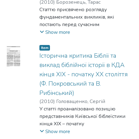
(
2010
)
Борозенець, Тарас
Статтю присвячено розгляду
фундаментальних викликів, які
постають перед сучасним
християнством не в умоглядній, а в
Show more
екзистенційно-практичній площині. Які
відповіді пропонують основні
Item
напрями християнства на запити
Історична критика Біблії та
людства ХХІ ст.? Чи може пізнання Бога
виклад біблійної історії в КДА
бути дієвою відповіддю
кінця XIX - початку XX століття
на людські потреби?
(Ф. Покровський та В.
Рибінський)
(
2010
)
Головащенко, Сергій
У статті проаналізовано позицію
представників Київської біблеїстики
кінця ХІХ – початку
ХХ ст. щодо питань історичної критики
Show more
Біблії та викладу біблійної історії,