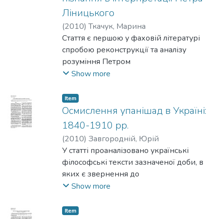
ставить питання про людину, її душу,
Ліницького
психічне життя.
(
2010
)
Ткачук, Марина
Стаття є першою у фаховій літературі
спробою реконструкції та аналізу
розуміння Петром
Ліницьким (1839–1906), одним з
Show more
найвидатніших представників
духовно-академічної філософії ХІХ –
Item
початку ХХ ст., сутності, специфіки і
Осмислення упанішад в Україні:
завдань історико-філософської науки.
1840-1910 рр.
(
2010
)
Завгородній, Юрій
У статті проаналізовано українські
філософські тексти зазначеної доби, в
яких є звернення до
упанішад.
Show more
Item