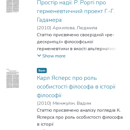
Простір надії: Р. Рорті про
герменевтичний проект Г.-Г.
Гадамера
(
2010
)
Архипова, Людмила
Статтю присвячено своєрідній «ре-
дескрипції» філософської
герменевтики в якості альтернативної
пізнавальної практики – «повчальної
Show more
філософії надії», здійсненої Р. Рорті, що
розглядається
Item
в контексті проблеми рецепції й
Карл Ясперс про роль
поширення філософських концепцій в
особистості філософа в історії
ХХ ст.
філософії
(
2010
)
Менжулін, Вадим
Статтю присвячено аналізу поглядів К.
Ясперса про роль особистості філософа
в історії