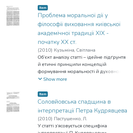
виявлену в полеміці
Item
з представниками західноєвропейської
Проблема моральної дії у
раціоналістичної біблеїстики.
філософії виховання київської
академічної традиції XIX -
початку XX ст.
(
2010
)
Кузьміна, Світлана
Об’єкт аналізу статті – ідейне підґрунтя
й етичні принципи концепцій
формування моральності й духовного
розвитку дитини, створених
Show more
київськими академічними філософами
ХІХ – початку
Item
ХХ ст. – Памфілом Юркевичем,
Соловйовська спадщина в
Маркеліном Олесницьким, Василем
інтерпретації Петра Кудрявцева
Зеньковським.
(
2010
)
Пастушенко, Л.
У статті з’ясовується специфіка
інтерпретації П. Кудрявцевим