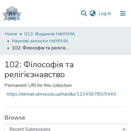
(current)
Log In
Communities
Home
013. Видання НаУКМА
&
Наукові записки НаУКМА
Collections
102: Філософія та релігієзнавство
All of DSpace
102: Філософія та
релігієзнавство
Statistics
Permanent URI for this collection
https://ekmair.ukma.edu.ua/handle/123456789/9440
Browse