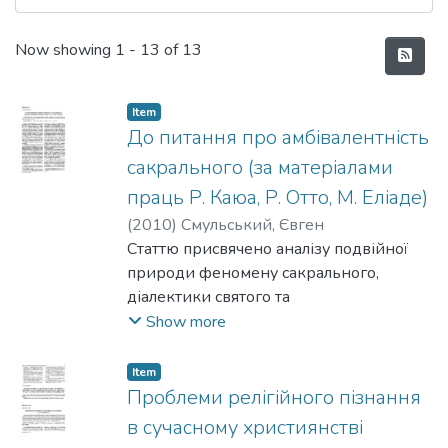
Recent Submissions
Now showing
1 - 13 of 13
Item
До питання про амбівалентність
сакрального (за матеріалами
праць Р. Каюа, Р. Отто, М. Еліаде)
(
2010
)
Смульський, Євген
Статтю присвячено аналізу подвійної
природи феномену сакрального,
діалектики святого та
порочного в цьому феномені. Автор
Show more
ґрунтується на дослідженнях Роже
Каюа, Рудольфа Отто,
Item
Мірчі Еліаде та інших вчених.
Проблеми релігійного пізнання
в сучасному християнстві