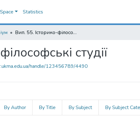
DSpace
Statistics
іум
Вип. 55. Історико-філософські студії
-філософські студії
air.ukma.edu.ua/handle/123456789/4490
By Author
By Title
By Subject
By Subject Cat