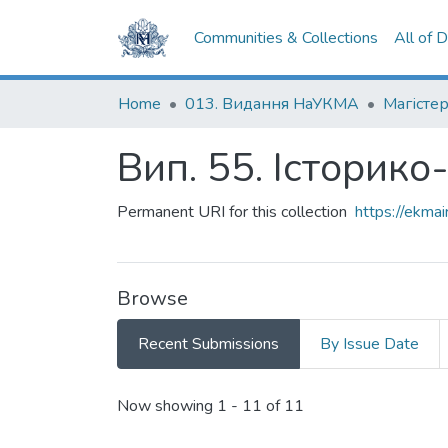
Communities & Collections
All of 
Home
013. Видання НаУКМА
Магістер
Вип. 55. Історико
Permanent URI for this collection
https://ekm
Browse
Recent Submissions
By Issue Date
Recent Submissions
Now showing
1 - 11 of 11