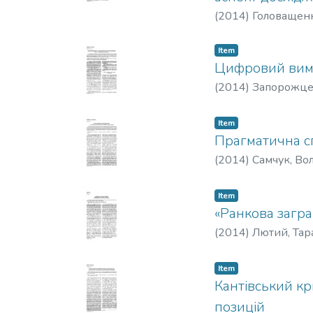
(
2014
)
Головащенк
Item
Цифровий вимі
(
2014
)
Запорожце
Item
Прагматична сп
(
2014
)
Самчук, В
Item
«Ранкова загра
(
2014
)
Лютий, Тар
Item
Кантівський к
позицій