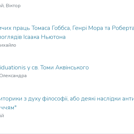
й, Віктор
их праць Томаса Гоббса, Генрі Мора та Роберта
оглядів Ісаака Ньютона
Михайло
viduationis у св. Томи Аквінського
 Олександра
орики з духу філософії, або деякі наслідки ан
иччям"
ій