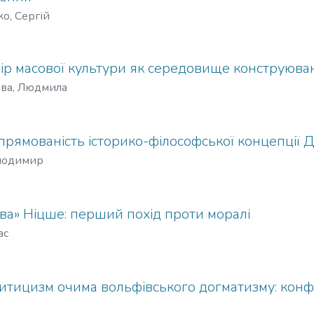
о, Сергій
р масової культури як середовище конструюван
ва, Людмила
рямованість історико-філософської концепції Д
олодимир
ва» Ніцше: перший похід проти моралі
ас
ритицизм очима вольфівського догматизму: конф