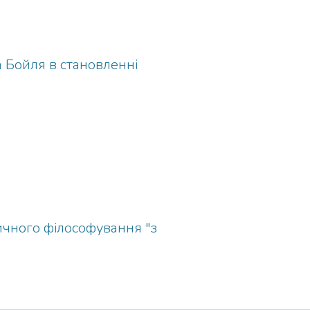
 Бойля в становленні
тичного філософування "з