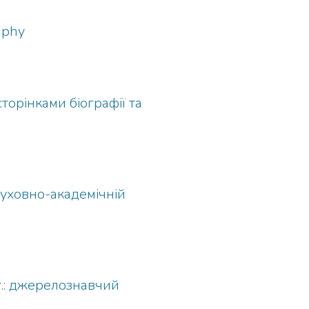
raphy
торінками біографії та
 духовно-академічній
ст.: джерелознавчий