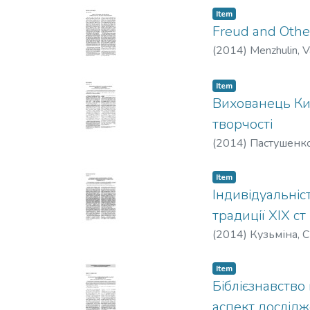
Item
Freud and Other
(
2014
)
Menzhulin, 
Item
Вихованець Киї
творчості
(
2014
)
Пастушенко
Item
Індивідуальніс
традиції ХІХ ст
(
2014
)
Кузьміна, С
Item
Біблієзнавство
аспект дослід