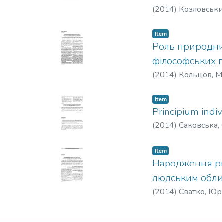
(
2014
)
Козловськи
Item
Роль природнич
філософських п
(
2014
)
Кольцов, 
Item
Principium indi
(
2014
)
Саковська,
Item
Народження рит
людським обл
(
2014
)
Сватко, Юр