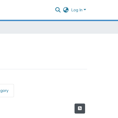
Log In
egory