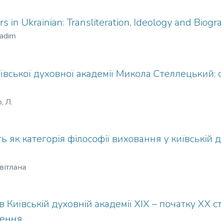
s in Ukrainian: Transliteration, Ideology and Biog
Vadim
вської духовної академії Микола Стеллецький: с
, Л.
ть як категорія філософії виховання у київській
вітлана
 в Київській духовній академії ХІХ – початку ХХ 
ження